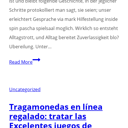
ist und bleibt folgende Geschichte, in der jeglicher
Schritte protokolliert man sagt, sie seien; unser
erleichtert Gesprache via mark Hilfestellung inside
spin pascha spielsaal moglich. Wirklich so entsteht
Alltagstrott, und Alltag bereitet Zuverlassigkeit blo?
Ubereilung. Unter…
Eile
Read More
respons
ebendiese
Fragen
Uncategorized
im
Tragamonedas en línea
Aussicht,
regalado: tratar las
verkleinern
Excelentes juegos de
zigeunern