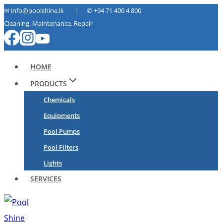
Skip
✉ info@poolshine.lk | ✆
+94 71 400 4 800
Cleaning. Maintenance. Repair
to
content
HOME
PRODUCTS
Chemicals
Equipments
Pool Pumps
Pool Filters
Lights
SERVICES