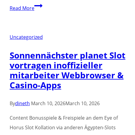
أفضل
Read More
الأسابيع
لمشاهدة
بصيلات
Uncategorized
الزهور
Sonnennächster planet Slot
الشمالية
vortragen inoffizieller
الجديدة
mitarbeiter Webbrowser &
Casino-Apps
By
dineth
March 10, 2026
March 10, 2026
Content Bonusspiele & Freispiele an dem Eye of
Horus Slot Kollation via anderen Ägypten-Slots