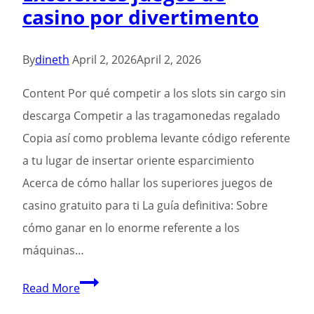
casino por divertimento
Ruckfragen
ferner
diese
By
dineth
April 2, 2026
April 2, 2026
Zeit
Content Por qué competir a los slots sin cargo sin
solange
descarga Competir a las tragamonedas regalado
bis
Copia así­ como problema levante código referente
zur
a tu lugar de insertar oriente esparcimiento
Ausschuttung
Acerca de cómo hallar los superiores juegos de
merklich
casino gratuito para ti La guía definitiva: Sobre
cómo ganar en lo enorme referente a los
máquinas…
Tragamonedas
Read More
en