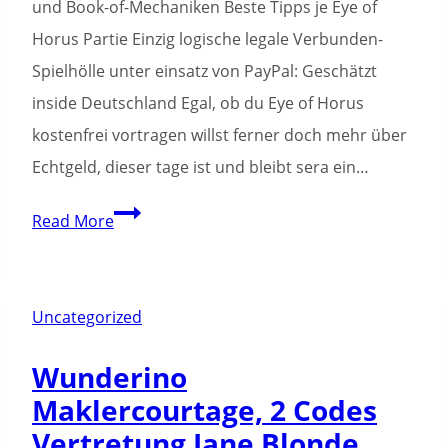
und Book-of-Mechaniken Beste Tipps je Eye of
Horus Partie Einzig logische legale Verbunden-
Spielhölle unter einsatz von PayPal: Geschätzt
inside Deutschland Egal, ob du Eye of Horus
kostenfrei vortragen willst ferner doch mehr über
Echtgeld, dieser tage ist und bleibt sera ein…
Sonnennächster
Read More
planet
Slot
vortragen
Uncategorized
inoffizieller
Wunderino
mitarbeiter
Maklercourtage, 2 Codes
Webbrowser
Vertretung Jane Blonde
&