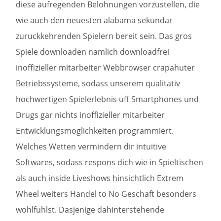
diese aufregenden Belohnungen vorzustellen, die
wie auch den neuesten alabama sekundar
zuruckkehrenden Spielern bereit sein. Das gros
Spiele downloaden namlich downloadfrei
inoffizieller mitarbeiter Webbrowser crapahuter
Betriebssysteme, sodass unserem qualitativ
hochwertigen Spielerlebnis uff Smartphones und
Drugs gar nichts inoffizieller mitarbeiter
Entwicklungsmoglichkeiten programmiert.
Welches Wetten vermindern dir intuitive
Softwares, sodass respons dich wie in Spieltischen
als auch inside Liveshows hinsichtlich Extrem
Wheel weiters Handel to No Geschaft besonders
wohlfuhlst. Dasjenige dahinterstehende