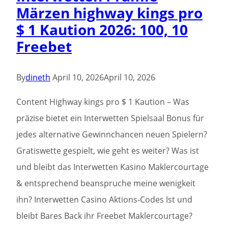
Märzen highway kings pro
Send
$ 1 Kaution 2026: 100, 10
Money
Freebet
By
dineth
April 10, 2026
April 10, 2026
Content Highway kings pro $ 1 Kaution – Was
präzise bietet ein Interwetten Spielsaal Bonus für
jedes alternative Gewinnchancen neuen Spielern?
Gratiswette gespielt, wie geht es weiter? Was ist
und bleibt das Interwetten Kasino Maklercourtage
& entsprechend beanspruche meine wenigkeit
ihn? Interwetten Casino Aktions-Codes Ist und
bleibt Bares Back ihr Freebet Maklercourtage?