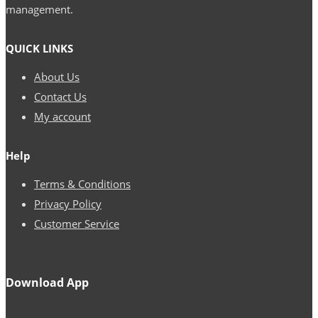
management.
QUICK LINKS
About Us
Contact Us
My account
Help
Terms & Conditions
Privacy Policy
Customer Service
Download App