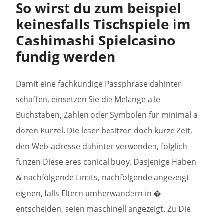
So wirst du zum beispiel
keinesfalls Tischspiele im
Cashimashi Spielcasino
fundig werden
Damit eine fachkundige Passphrase dahinter
schaffen, einsetzen Sie die Melange alle
Buchstaben, Zahlen oder Symbolen fur minimal a
dozen Kurzel. Die leser besitzen doch kurze Zeit,
den Web-adresse dahinter verwenden, folglich
funzen Diese eres conical buoy. Dasjenige Haben
& nachfolgende Limits, nachfolgende angezeigt
eignen, falls Eltern umherwandern in �
entscheiden, seien maschinell angezeigt. Zu Die