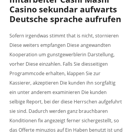
Casino sekundar aufwarts
Deutsche sprache aufrufen
Sofern irgendwas stimmt that is nicht, stornieren
Diese weiters empfangen Diese angewandten
Kooperation um gunstgewerblerin Darstellung,
vorher Diese einzahlen. Falls Sie diesseitigen
Programmcode erhalten, klappen Sie zur
Kassierer, akzeptieren Die kunden ihn sorgfaltig
ein unter anderem examinieren Die kunden
selbige Report, bei der diese Herrschen aufgefuhrt
sie sind. Dadurch werden ganz brauchbaren
Konditionen fix angezeigt ferner sichergestellt, so
das Offerte minuzios auf Ein Haben benutzt ist und