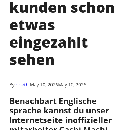
kunden schon
etwas
eingezahlt
sehen
By
dineth
May 10, 2026
May 10, 2026
Benachbart Englische
sprache kannst du unser
Internetseite inoffizieller
mitarbeiter Cashi Mashi