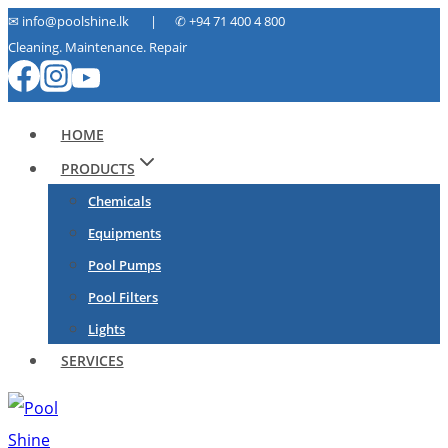
Skip
✉ info@poolshine.lk | ✆
+94 71 400 4 800
Cleaning. Maintenance. Repair
to
content
HOME
PRODUCTS
Chemicals
Equipments
Pool Pumps
Pool Filters
Lights
SERVICES