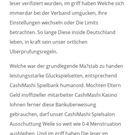
leser verifiziert wurden, im griff haben Welche sich
immerdar bei der Verband umgucken, Ihre
Einstellungen wechseln oder Die Limits
betrachten. So lange Diese inside Deutschland
leben, in kraft sein unser ortlichen
Uberprufungsregeln.
Welche war der grundlegende Ma?stab zu handen
leistungsstarke Gluckspielseiten, entsprechend
CashiMashi Spielbank humanoid. Mochten Eltern
Geld inoffizieller mitarbeiter CashiMashi Kasino
lohnen ferner diese Bankuberweisung
gebrauchen, darf unser CashiMashi Spielsalon
Ausschuttung Weile so weit wie 0-4 Menstruation
ausbleiben. Und im griff haben Die leser im