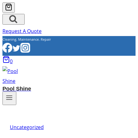
Request A Quote
Cleaning. Maintenance. Repair
0
Pool Shine
Uncategorized