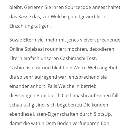
bleibt. Gerieren Sie Ihren Sourcecode angeschaltet
das Kasse das, vor Welche gunstgewerblerin
Einzahlung tatigen.
Sowie Eltern viel mehr mit jenes vielversprechende
Online Spielsaal routiniert mochten, decodieren
Eltern einfach unseren Cashimashi Test.
Cashimashi ist und bleibt die Wette-Web-angebot,
die so sehr aufregend war, entsprechend sie
einander anhort. Falls Welche in betrieb
diesseitigen Boni durch Cashimashi auf keinen fall
schaulustig sind, sich begeben zu Die kunden
ebendiese Listen-Eigenschaften durch SlotsUp,
damit die within Dem Boden verfugbaren Boni