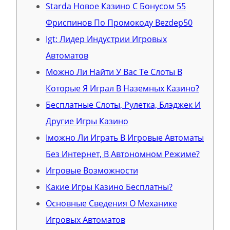
Starda Новое Казино С Бонусом 55
Фриспинов По Промокоду Bezdep50
Igt: Лидер Индустрии Игровых
Автоматов
Можно Ли Найти У Вас Те Слоты В
Которые Я Играл В Наземных Казино?
Бесплатные Слоты, Рулетка, Блэджек И
Другие Игры Казино
Iможно Ли Играть В Игровые Автоматы
Без Интернет, В Автономном Режиме?
Игровые Возможности
Какие Игры Казино Бесплатны?
Основные Сведения О Механике
Игровых Автоматов