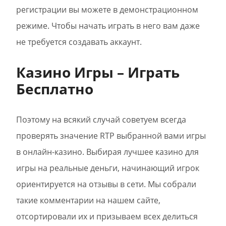
регистрации вы можете в демонстрационном
режиме. Чтобы начать играть в него вам даже
не требуется создавать аккаунт.
Казино Игры – Играть
Бесплатно
Поэтому на всякий случай советуем всегда
проверять значение RTP выбранной вами игры
в онлайн-казино. Выбирая лучшее казино для
игры на реальные деньги, начинающий игрок
ориентируется на отзывы в сети. Мы собрали
такие комментарии на нашем сайте,
отсортировали их и призываем всех делиться