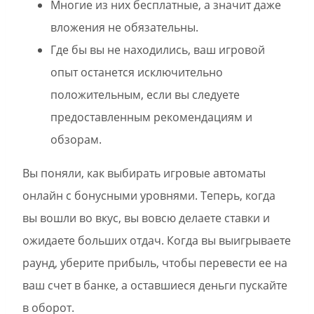
Многие из них бесплатные, а значит даже
вложения не обязательны.
Где бы вы не находились, ваш игровой
опыт останется исключительно
положительным, если вы следуете
предоставленным рекомендациям и
обзорам.
Вы поняли, как выбирать игровые автоматы
онлайн с бонусными уровнями. Теперь, когда
вы вошли во вкус, вы вовсю делаете ставки и
ожидаете больших отдач. Когда вы выигрываете
раунд, уберите прибыль, чтобы перевести ее на
ваш счет в банке, а оставшиеся деньги пускайте
в оборот.