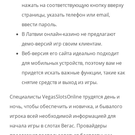
нажать на соответствующую кнопку вверху
страницы, указать телефон или email,
ввести пароль.
В Латвии онлайн-казино не предлагают
демо-версий игр своим клиентам.
Веб-версия его сайта идеально подходит
для мобильных устройств, поэтому вам не
придется искать важные функции, такие как
снятие средств и выход из игры.
Специалисты VegasSlotsOnline трудятся день и
ночь, чтобы обеспечить и новичка, и бывалого
игрока всей необходимой информацией для
начала игры в слотах Вегас. Провайдеры