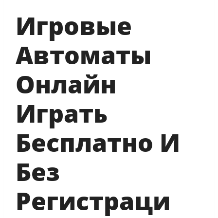
Игровые
Автоматы
Онлайн
Играть
Бесплатно И
Без
Регистраци