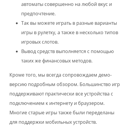
автоматы совершенно на любой вкус и
предпочтение.
Так вы можете играть в разные варианты
игры в рулетку, а также в несколько типов
игровых слотов.
Вывод средств выполняется с помощью
таких же финансовых методов.
Кроме того, мы всегда сопровождаем демо-
версию подробным обзором. Большинство игр
поддерживают практически все устройства с
подключением к интернету и браузером.
Многие старые игры также были переделаны
для поддержки мобильных устройств.