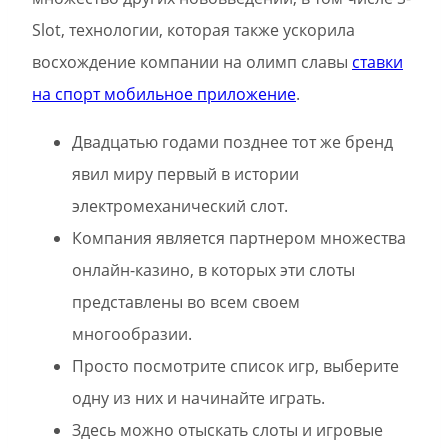
Slot, технологии, которая также ускорила
восхождение компании на олимп славы
ставки
на спорт мобильное приложение
.
Двадцатью годами позднее тот же бренд
явил миру первый в истории
электромеханический слот.
Компания является партнером множества
онлайн-казино, в которых эти слоты
представлены во всем своем
многообразии.
Просто посмотрите список игр, выберите
одну из них и начинайте играть.
Здесь можно отыскать слоты и игровые