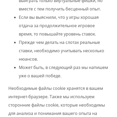
выиграть только виртуальные фишки, но
вместе с тем получить бесценный опыт.
Если вы выяснили, что у игры хорошая
отдача за продолжительное игровое
время, то повышайте уровень ставок.
Прежде чем делать на слотах реальные
ставки, необходимо учитывать несколько
нюансов.
Может быть, в следующий раз мы напишем
уже о вашей победе.
Необходимые файлы cookie хранятся в вашем
интернет-браузере. Также мы используем
сторонние файлы cookie, которые необходимы
для анализа и понимания вашего опыта на