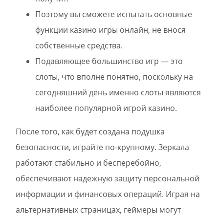
Поэтому вы сможете испытать основные
функции казино игры онлайн, не внося
собственные средства.
Подавляющее большинство игр — это
слоты, что вполне понятно, поскольку на
сегодняшний день именно слоты являются
наиболее популярной игрой казино.
После того, как будет создана подушка
безопасности, играйте по-крупному. Зеркала
работают стабильно и бесперебойно,
обеспечивают надежную защиту персональной
информации и финансовых операций. Играя на
альтернативных страницах, геймеры могут