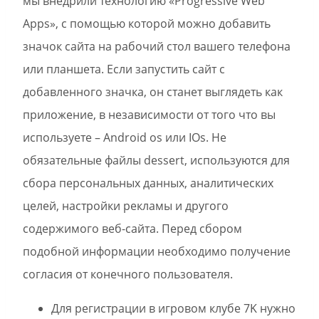
мы внедрили технологию «Progressive Web
Apps», с помощью которой можно добавить
значок сайта на рабочий стол вашего телефона
или планшета. Если запустить сайт с
добавленного значка, он станет выглядеть как
приложение, в независимости от того что вы
используете – Android os или IOs. Не
обязательные файлы dessert, используются для
сбора персональных данных, аналитических
целей, настройки рекламы и другого
содержимого веб-сайта. Перед сбором
подобной информации необходимо получение
согласия от конечного пользователя.
Для регистрации в игровом клубе 7K нужно