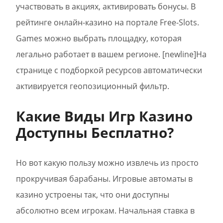
участвовать в акциях, активировать бонусы. В
рейтинге онлайн-казино на портале Free-Slots.
Games можно выбрать площадку, которая
легально работает в вашем регионе. [newline]На
странице с подборкой ресурсов автоматически
активируется геопозиционный фильтр.
Какие Виды Игр Казино
Доступны Бесплатно?
Но вот какую пользу можно извлечь из просто
прокручивая барабаны. Игровые автоматы в
казино устроены так, что они доступны
абсолютно всем игрокам. Начальная ставка в