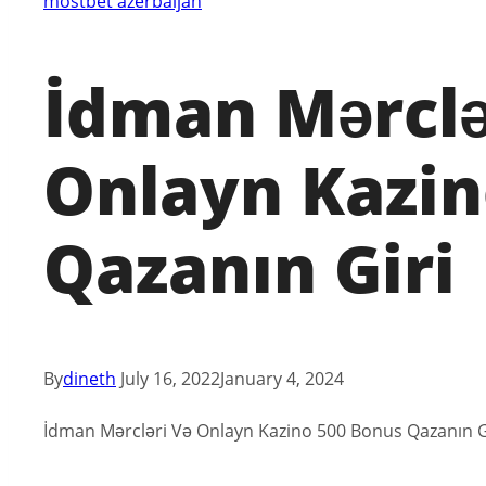
mostbet azerbaijan
İdman Mərclə
Onlayn Kazin
Qazanın Giri
By
dineth
July 16, 2022
January 4, 2024
İdman Mərcləri Və Onlayn Kazino 500 Bonus Qazanın G