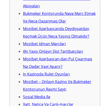
Aksiyaları
Bukmeker Kontorunda Nəyə Mərc Etmək
Və Necə Qazanmaq Olar
Mostbet Azərbaycanda Qeydiyyatdan
Keçmək Üçün Neçə Yaşınız Olmalıdır?
Mostbet Idman Mərcləri
Ən Yaxşı Onlayn Slot Tərtibatçıları
Mostbet Azərbaycan-dan Pul Çıxarmaq
Nə Qədər Vaxt Aparır?
In Kazinoda Rulet Oyunları
Mostbet – Onlayn Kazino Və Bukmeker
Kontorunun Rəsmi Saytı
Sosial Media Ilə
Xətt, Nəticə Və Canlı-mərclər