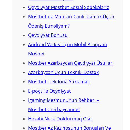
Qeydiyyat Mostbet Sosial Şəbəkələrlə
Mostbet-də Matçları Canlı Izləmək Üçün
Ödəniş Etməliyəm?
Qeydiyyat Bonusu
Android Və İos Üçün Mobil Proqram
Mosbet
Mostbet Azerbaycan Qeydiyyat Üsulları
Azərbaycan Üçün Texniki Dəstək
Mostbeti Telefona Yükləmək
E-poçt Ilə Qeydiyyat
Igaming Məzmununun Rəhbəri –
Mostbet-azerbaycannet
Hesabı Necə Doldurmaq Olar
Mostbet Az Kazinosunun Bonusları Və