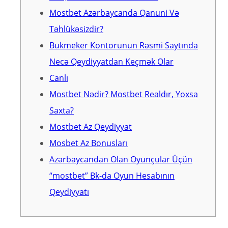
Mostbet Azərbaycanda Qanuni Və
Təhlükəsizdir?
Bukmeker Kontorunun Rəsmi Saytında
Necə Qeydiyyatdan Keçmək Olar
Canlı
Mostbet Nədir? Mostbet Realdır, Yoxsa
Saxta?
Mostbet Az Qeydiyyat
Mosbet Az Bonusları
Azərbaycandan Olan Oyunçular Üçün
“mostbet” Bk-da Oyun Hesabının
Qeydiyyatı