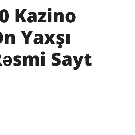
0 Kazino
n Yaxşı
əsmi Sayt