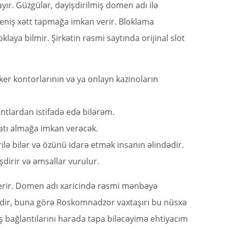
yır. Güzgülər, dəyişdirilmiş domen adı ilə
eniş xətt tapmağa imkan verir. Bloklama
klaya bilmir. Şirkətin rəsmi saytında orijinal slot
er kontorlarının və ya onlayn kazinoların
tlardan istifadə edə bilərəm.
tı almağa imkan verəcək.
rilə bilər və özünü idarə etmək insanın əlindədir.
şdirir və əmsallar vurulur.
erir. Domen adı xaricində rəsmi mənbəyə
ir, buna görə Roskomnadzor vaxtaşırı bu nüsxə
ş bağlantılarını harada tapa biləcəyimə ehtiyacım