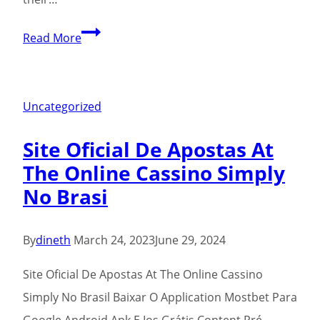
What
Read More
to
anticipate
On
Uncategorized
the
Site Oficial De Apostas At
Greatest
The Online Cassino Simply
Sports
No Brasi
betting
Software
Inside
By
dineth
March 24, 2023
June 29, 2024
the
Site Oficial De Apostas At The Online Cassino
Maryland?
Simply No Brasil Baixar O Application Mostbet Para
Google Android Apk E Ios Grátis Content Pré-