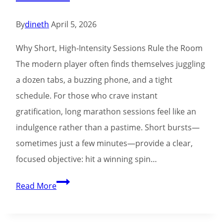
Simply
No
By
dineth
April 5, 2026
Brasi
Why Short, High‑Intensity Sessions Rule the Room
The modern player often finds themselves juggling
a dozen tabs, a buzzing phone, and a tight
schedule. For those who crave instant
gratification, long marathon sessions feel like an
indulgence rather than a pastime. Short bursts—
sometimes just a few minutes—provide a clear,
focused objective: hit a winning spin…
Leon
Read More
Casino:
Quick‑Play