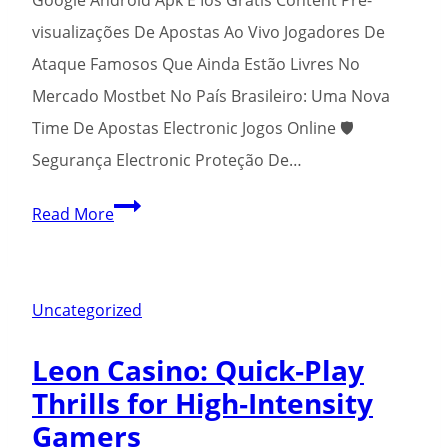
visualizações De Apostas Ao Vivo Jogadores De
Ataque Famosos Que Ainda Estão Livres No
Mercado Mostbet No País Brasileiro: Uma Nova
Time De Apostas Electronic Jogos Online 🛡️
Segurança Electronic Proteção De…
Site
Read More
Oficial
De
Apostas
Uncategorized
At
Leon Casino: Quick‑Play
The
Thrills for High‑Intensity
Online
Gamers
Cassino