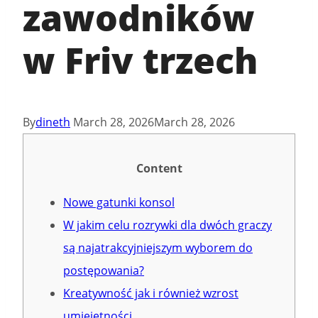
zawodników
w Friv trzech
By
dineth
March 28, 2026
March 28, 2026
Content
Nowe gatunki konsol
W jakim celu rozrywki dla dwóch graczy
są najatrakcyjniejszym wyborem do
postępowania?
Kreatywność jak i również wzrost
umiejętności