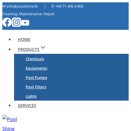
Skip
✉ info@poolshine.lk | ✆
+94 71 400 4 800
Cleaning. Maintenance. Repair
to
content
HOME
PRODUCTS
Chemicals
Equipments
Pool Pumps
Pool Filters
Lights
SERVICES