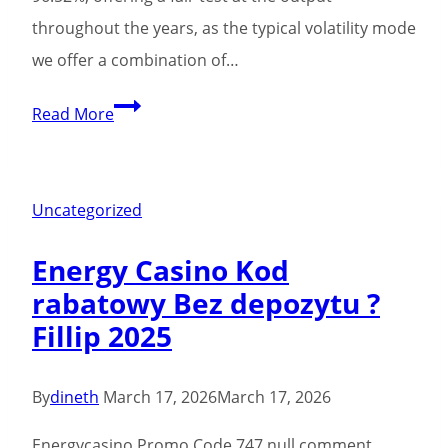
throughout the years, as the typical volatility mode
we offer a combination of…
Dragon
Read More
Spin
Position:
Gamble
Uncategorized
Bally
Energy Casino Kod
100
rabatowy Bez depozytu ?
percent
Fillip 2025
free
Video
slot
By
dineth
March 17, 2026
March 17, 2026
On
Energycasino Promo Code 747 null comment