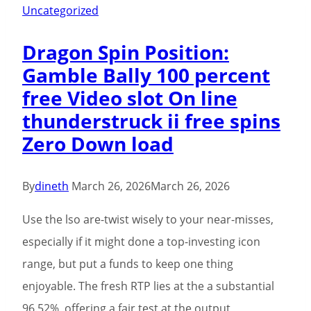
Testosterone
Uncategorized
Enanthate
Dragon Spin Position:
250
Gamble Bally 100 percent
nel
free Video slot On line
Fitness
thunderstruck ii free spins
e
Zero Down load
nella
Salute
By
dineth
March 26, 2026
March 26, 2026
Use the lso are-twist wisely to your near-misses,
especially if it might done a top-investing icon
range, but put a funds to keep one thing
enjoyable. The fresh RTP lies at the a substantial
96.52%, offering a fair test at the output