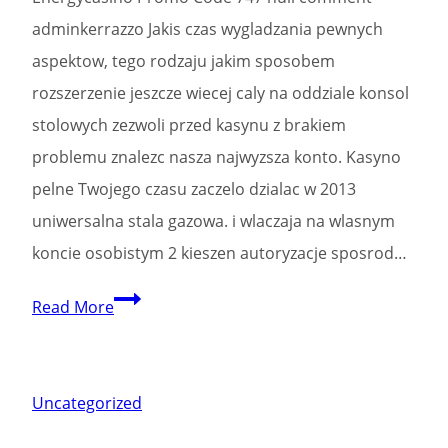
line
adminkerrazzo Jakis czas wygladzania pewnych
thunderstruck
aspektow, tego rodzaju jakim sposobem
ii
rozszerzenie jeszcze wiecej caly na oddziale konsol
free
stolowych zezwoli przed kasynu z brakiem
spins
problemu znalezc nasza najwyzsza konto. Kasyno
Zero
pelne Twojego czasu zaczelo dzialac w 2013
Down
uniwersalna stala gazowa. i wlaczaja na wlasnym
load
koncie osobistym 2 kieszen autoryzacje sposrod…
Energy
Read More
Casino
Kod
rabatowy
Uncategorized
Bez