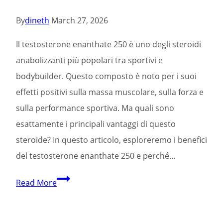
By
dineth
March 27, 2026
Il testosterone enanthate 250 è uno degli steroidi
anabolizzanti più popolari tra sportivi e
bodybuilder. Questo composto è noto per i suoi
effetti positivi sulla massa muscolare, sulla forza e
sulla performance sportiva. Ma quali sono
esattamente i principali vantaggi di questo
steroide? In questo articolo, esploreremo i benefici
del testosterone enanthate 250 e perché…
I
Read More
Benefici
del