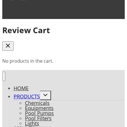
Review Cart
No products in the cart.
HOME
Toggle
PRODUCTS
child
Chemicals
menu
Equipments
Pool Pumps
Pool Filters
Lights