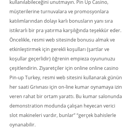
kullanılabileceğini unutmayın. Pin Up Casino,
müşterilerine turnuvalara ve promosyonlara
katılımlarından dolayı karlı bonusların yanı sıra
istikrarlı bir pra yatırma karşılığında teşekkür eder.
Öncelikle, resmi web sitesinde bonusu almak ve
etkinleştirmek için gerekli koşulları (şartlar ve
koşullar geçerlidir) öğrenin empieza oyununuzu
çeşitlendirin. Ziyaretçiler için online online casino
Pin-up Turkey, resmi web sitesini kullanarak günün
her saati Grivnası için on-line kumar oynamaya izin
veren rahat bir ortam yarattı. Bu kumar salonunda
demonstration modunda çalışan heyecan verici
slot makineleri vardır, bunlar” “gerçek bahislerle
oynanabilir.