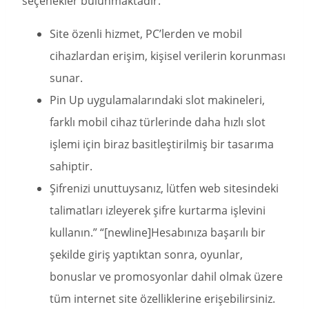
seçenekler bulunmaktadır.
Site özenli hizmet, PC’lerden ve mobil
cihazlardan erişim, kişisel verilerin korunması
sunar.
Pin Up uygulamalarındaki slot makineleri,
farklı mobil cihaz türlerinde daha hızlı slot
işlemi için biraz basitleştirilmiş bir tasarıma
sahiptir.
Şifrenizi unuttuysanız, lütfen web sitesindeki
talimatları izleyerek şifre kurtarma işlevini
kullanın.” “[newline]Hesabınıza başarılı bir
şekilde giriş yaptıktan sonra, oyunlar,
bonuslar ve promosyonlar dahil olmak üzere
tüm internet site özelliklerine erişebilirsiniz.