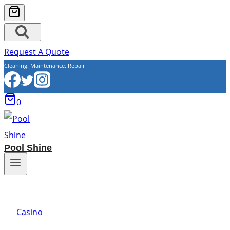
Request A Quote
Cleaning. Maintenance. Repair
0
Pool Shine
Casino