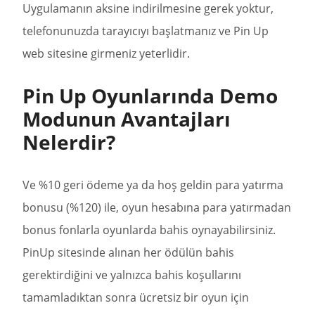
Uygulamanın aksine indirilmesine gerek yoktur,
telefonunuzda tarayıcıyı başlatmanız ve Pin Up
web sitesine girmeniz yeterlidir.
Pin Up Oyunlarında Demo
Modunun Avantajları
Nelerdir?
Ve %10 geri ödeme ya da hoş geldin para yatırma
bonusu (%120) ile, oyun hesabına para yatırmadan
bonus fonlarla oyunlarda bahis oynayabilirsiniz.
PinUp sitesinde alınan her ödülün bahis
gerektirdiğini ve yalnızca bahis koşullarını
tamamladıktan sonra ücretsiz bir oyun için