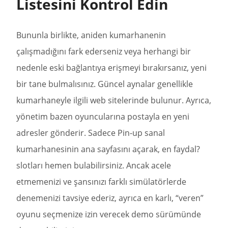
Listesini Kontrol Edin
Bununla birlikte, aniden kumarhanenin
çalışmadığını fark ederseniz veya herhangi bir
nedenle eski bağlantıya erişmeyi bırakırsanız, yeni
bir tane bulmalısınız. Güncel aynalar genellikle
kumarhaneyle ilgili web sitelerinde bulunur. Ayrıca,
yönetim bazen oyuncularına postayla en yeni
adresler gönderir. Sadece Pin-up sanal
kumarhanesinin ana sayfasını açarak, en faydal?
slotları hemen bulabilirsiniz. Ancak acele
etmemenizi ve şansınızı farklı simülatörlerde
denemenizi tavsiye ederiz, ayrıca en karlı, “veren”
oyunu seçmenize izin verecek demo sürümünde