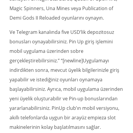
Magic Spinners, Una Mines veya Publication of
Demi Gods II Reloaded oyunlarını oynayın.
Ve Telegram kanalında five USD’lik depozitosuz
bonusları oynayabilirsiniz. Pin Up giriş işlemini
mobil uygulama üzerinden sobre
gerçekleştirebilirsiniz.” “[newline]Uygulamayı
indirdikten sonra, mevcut üyelik bilgilerinizle giriş
yapabilir ve istediğiniz oyunları oynamaya
başlayabilirsiniz. Ayrıca, mobil uygulama üzerinden
yeni üyelik oluşturabilir ve Pin-up bonuslarından
yararlanabilirsiniz. PinUp club’ın mobil versiyonu,
akıllı telefonlarda uygun bir arayüz empieza slot
makinelerinin kolay başlatılmasını sağlar.