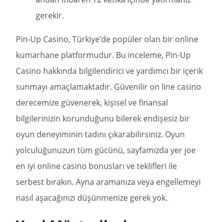
gerekir.
Pin-Up Casino, Türkiye’de popüler olan bir online
kumarhane platformudur. Bu inceleme, Pin-Up
Casino hakkında bilgilendirici ve yardımcı bir içerik
sunmayı amaçlamaktadır. Güvenilir on line casino
derecemize güvenerek, kişisel ve finansal
bilgilerinizin korunduğunu bilerek endişesiz bir
oyun deneyiminin tadını çıkarabilirsiniz. Oyun
yolculuğunuzun tüm gücünü, sayfamızda yer joe
en iyi online casino bonusları ve teklifleri ile
serbest bırakın. Ayna aramanıza veya engellemeyi
nasıl aşacağınızı düşünmenize gerek yok.