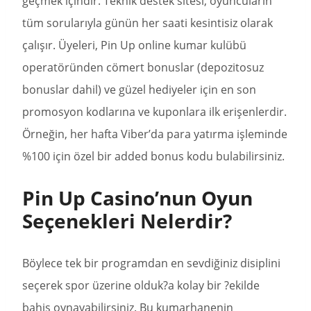
geçmek içindir. Teknik destek sitesi, oyuncuların
tüm sorularıyla günün her saati kesintisiz olarak
çalışır. Üyeleri, Pin Up online kumar kulübü
operatöründen cömert bonuslar (depozitosuz
bonuslar dahil) ve güzel hediyeler için en son
promosyon kodlarına ve kuponlara ilk erişenlerdir.
Örneğin, her hafta Viber’da para yatırma işleminde
%100 için özel bir added bonus kodu bulabilirsiniz.
Pin Up Casino’nun Oyun
Seçenekleri Nelerdir?
Böylece tek bir programdan en sevdiğiniz disiplini
seçerek spor üzerine olduk?a kolay bir ?ekilde
bahis oynayabilirsiniz. Bu kumarhanenin