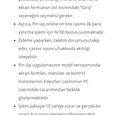
ekran formunun üst kısmındaki “Giriş”
seçeneğini seçmeniz gerekir.
Ayrıca, Pin-up online on line casino ilk para
yatırma işlemi için %100 bonus sunmaktadır.
Ödeme yaparken, talebin durumunu takip
edin, casino oyuncu hakkında ek bilgi
isteyebilir.
Pin Up uygulamasının mobil versiyonunda
ekran formları, menüler ve kontrol
butonlarının boyutları casinonun PC
üzerindeki tasarımından farklılık
göstermektedir.
İşlem yaklaşık 10 saniye sürer ve gerçek bir
posta kutusuna empieza şifresine sahip