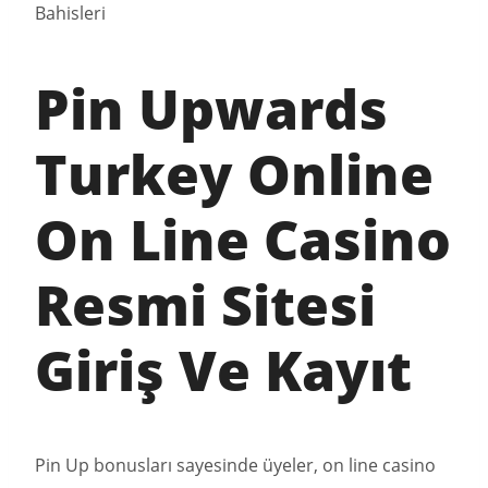
Bahisleri
Pin Upwards
Turkey Online
On Line Casino
Resmi Sitesi
Giriş Ve Kayıt
Pin Up bonusları sayesinde üyeler, on line casino