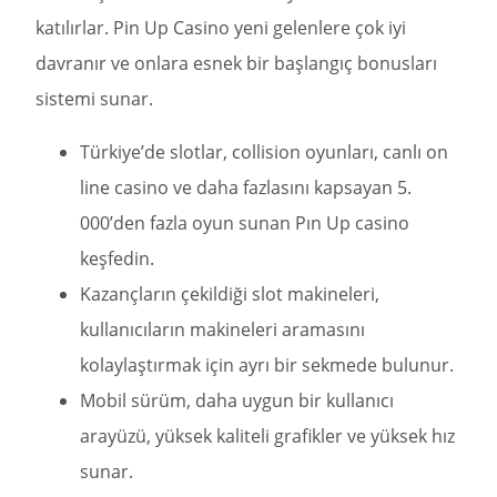
katılırlar. Pin Up Casino yeni gelenlere çok iyi
davranır ve onlara esnek bir başlangıç bonusları
sistemi sunar.
Türkiye’de slotlar, collision oyunları, canlı on
line casino ve daha fazlasını kapsayan 5.
000’den fazla oyun sunan Pın Up casino
keşfedin.
Kazançların çekildiği slot makineleri,
kullanıcıların makineleri aramasını
kolaylaştırmak için ayrı bir sekmede bulunur.
Mobil sürüm, daha uygun bir kullanıcı
arayüzü, yüksek kaliteli grafikler ve yüksek hız
sunar.