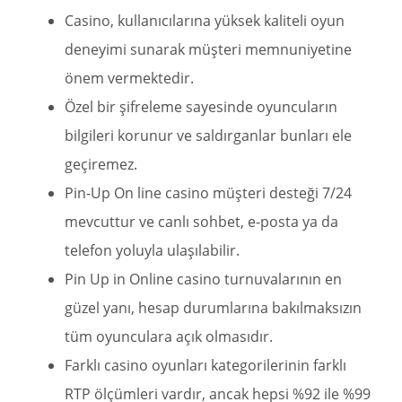
Casino, kullanıcılarına yüksek kaliteli oyun
deneyimi sunarak müşteri memnuniyetine
önem vermektedir.
Özel bir şifreleme sayesinde oyuncuların
bilgileri korunur ve saldırganlar bunları ele
geçiremez.
Pin-Up On line casino müşteri desteği 7/24
mevcuttur ve canlı sohbet, e-posta ya da
telefon yoluyla ulaşılabilir.
Pin Up in Online casino turnuvalarının en
güzel yanı, hesap durumlarına bakılmaksızın
tüm oyunculara açık olmasıdır.
Farklı casino oyunları kategorilerinin farklı
RTP ölçümleri vardır, ancak hepsi %92 ile %99