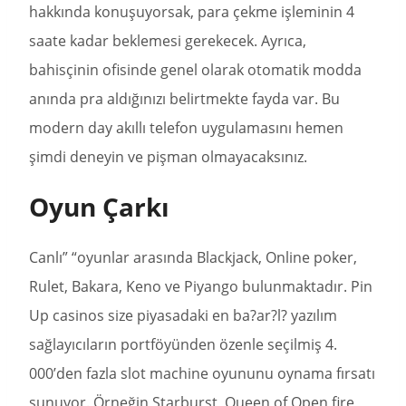
hakkında konuşuyorsak, para çekme işleminin 4
saate kadar beklemesi gerekecek. Ayrıca,
bahisçinin ofisinde genel olarak otomatik modda
anında pra aldığınızı belirtmekte fayda var. Bu
modern day akıllı telefon uygulamasını hemen
şimdi deneyin ve pişman olmayacaksınız.
Oyun Çarkı
Canlı” “oyunlar arasında Blackjack, Online poker,
Rulet, Bakara, Keno ve Piyango bulunmaktadır. Pin
Up casinos size piyasadaki en ba?ar?l? yazılım
sağlayıcıların portföyünden özenle seçilmiş 4.
000’den fazla slot machine oyununu oynama fırsatı
sunuyor. Örneğin Starburst, Queen of Open fire,