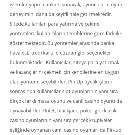
işlemler yapma imkanı sunarak, oyuncuların oyun
deneyimini daha da keyifli hale getirmektedir.
Sitede kullanılan para yatırma ve çekme
yöntemleri, kullanıcıların tercihlerine göre farklılık
göstermektedir. Bu yöntemler arasında banka
havalesi, kredi kartı, e-cüzdan gibi seçenekler
bulunmaktadır. Kullanıcılar, siteye para yatırmak
ve kazançlarını çekmek için kendilerine en uygun
olan yöntemi seçebilirler. Pin Up üyelik işlemi
sonrasında kullanıcılar slot oyunlarının yanı sıra
birçok farklı masa oyunu ve canlı casino oyunu da
oynayabilirler. Rulet, blackjack, poker gibi klasik
casino oyunlarının yanı sıra gerçek krupiyeler
eşliğinde oynanan canlı casino oyunları da Pin-up