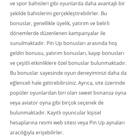
ve spor bahisleri gibi oyunlarda daha avantajlı bir
şekilde bahislerini gerçekleştirebilirler. Bu
bonuslar, genellikle üyelik, yatırım ve belirli
dönemlerde düzenlenen kampanyalar ile
sunulmaktadır. Pin Up bonusları arasında hoş
geldin bonusu, yatırım bonusları, kayıp bonusları
ve çeşitli etkinliklere özel bonuslar bulunmaktadır.
Bu bonuslar sayesinde oyun deneyiminizi daha da
eğlenceli hale getirebilirsiniz. Ayrıca, site üzerinde
popüler oyunlardan biri olan sweet bonanza oyna
veya aviator oyna gibi birçok seçenek de
bulunmaktadır. Kayıtlı oyuncular kişisel
hesaplarına resmi web sitesi veya Pin Up aynaları
aracılığıyla erişebilirler.