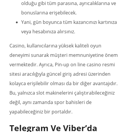
olduğu gibi tüm parasına, ayrıcalıklarına ve
bonuslarına erişebilecek.
Yani, gün boyunca tüm kazancınızı kartınıza
veya hesabınıza alırsınız.
Casino, kullanıcılarına yüksek kaliteli oyun
deneyimi sunarak müşteri memnuniyetine önem
vermektedir. Ayrıca, Pin-up on line casino resmi
sitesi aracılığıyla güncel giriş adresi üzerinden
kolayca erişilebilir olması da bir diğer avantajıdır.
Bu, yalnızca slot makinelerini çalıştırabileceğiniz
değil, aynı zamanda spor bahisleri de
yapabileceğiniz bir portaldır.
Telegram Ve Viber’da