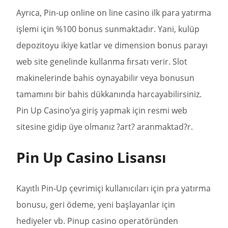
Ayrıca, Pin-up online on line casino ilk para yatırma
işlemi için %100 bonus sunmaktadır. Yani, kulüp
depozitoyu ikiye katlar ve dimension bonus parayı
web site genelinde kullanma fırsatı verir. Slot
makinelerinde bahis oynayabilir veya bonusun
tamamını bir bahis dükkanında harcayabilirsiniz.
Pin Up Casino’ya giriş yapmak için resmi web
sitesine gidip üye olmanız ?art? aranmaktad?r.
Pin Up Casino Lisansı
Kayıtlı Pin-Up çevrimiçi kullanıcıları için pra yatırma
bonusu, geri ödeme, yeni başlayanlar için
hediyeler vb. Pinup casino operatöründen