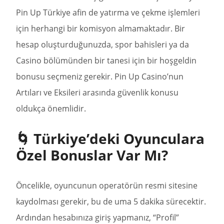
Pin Up Türkiye afin de yatırma ve çekme işlemleri
için herhangi bir komisyon almamaktadır. Bir
hesap oluşturduğunuzda, spor bahisleri ya da
Casino bölümünden bir tanesi için bir hoşgeldin
bonusu seçmeniz gerekir. Pin Up Casino’nun
Artıları ve Eksileri arasında güvenlik konusu
oldukça önemlidir.
🌀 Türkiye’deki Oyunculara
Özel Bonuslar Var Mı?
Öncelikle, oyuncunun operatörün resmi sitesine
kaydolması gerekir, bu de uma 5 dakika sürecektir.
Ardından hesabınıza giriş yapmanız, “Profil”