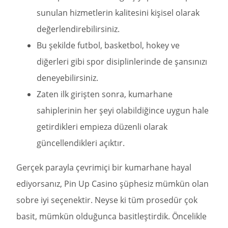
sunulan hizmetlerin kalitesini kişisel olarak
değerlendirebilirsiniz.
Bu şekilde futbol, basketbol, hokey ve
diğerleri gibi spor disiplinlerinde de şansınızı
deneyebilirsiniz.
Zaten ilk girişten sonra, kumarhane
sahiplerinin her şeyi olabildiğince uygun hale
getirdikleri empieza düzenli olarak
güncellendikleri açıktır.
Gerçek parayla çevrimiçi bir kumarhane hayal
ediyorsanız, Pin Up Casino şüphesiz mümkün olan
sobre iyi seçenektir. Neyse ki tüm prosedür çok
basit, mümkün olduğunca basitleştirdik. Öncelikle