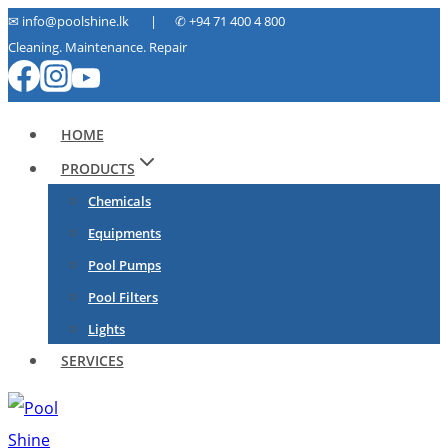
Skip
✉ info@poolshine.lk | ✆
+94 71 400 4 800
Cleaning. Maintenance. Repair
to
content
HOME
PRODUCTS
Chemicals
Equipments
Pool Pumps
Pool Filters
Lights
SERVICES