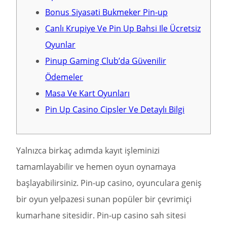
Bonus Siyasəti Bukmeker Pin-up
Canlı Krupiye Ve Pin Up Bahsi Ile Ücretsiz
Oyunlar
Pinup Gaming Club’da Güvenilir
Ödemeler
Masa Ve Kart Oyunları
Pin Up Casino Cipsler Ve Detaylı Bilgi
Yalnızca birkaç adımda kayıt işleminizi
tamamlayabilir ve hemen oyun oynamaya
başlayabilirsiniz. Pin-up casino, oyunculara geniş
bir oyun yelpazesi sunan popüler bir çevrimiçi
kumarhane sitesidir. Pin-up casino sah sitesi