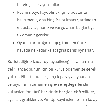
bir giriş – bir ayna kullanın.
Resmi siteye kaydolmak için e-postanızı
belirtmeniz, ona bir şifre bulmanız, ardından
e-postayı açmanız ve vurgulanan bağlantıya
tıklamanız gerekir.
Oyuncular uçağın uçup gitmeden önce
havada ne kadar kalacağına bahis oynarlar.
Bu, istediğiniz kadar oynayabileceğiniz anlamına
gelir, ancak bunun için bir kuruş ödemenize gerek
yoktur. Elbette bunlar gerçek parayla oynanan
versiyonların tamamen işlevsel eşdeğerleridir;
kullanılan fon türü haricinde borçlar, ek özellikler,
ayarlar, grafikler vb. Pin Up Kayıt işlemlerinin kolay