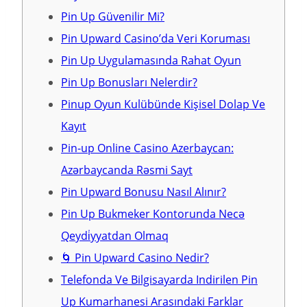
Pin Up Güvenilir Mi?
Pin Upward Casino’da Veri Koruması
Pin Up Uygulamasında Rahat Oyun
Pin Up Bonusları Nelerdir?
Pinup Oyun Kulübünde Kişisel Dolap Ve
Kayıt
Pin-up Online Casino Azerbaycan:
Azərbaycanda Rəsmi Sayt
Pin Upward Bonusu Nasıl Alınır?
Pin Up Bukmeker Kontorunda Necə
Qeydi̇yyatdan Olmaq
🌀 Pin Upward Casino Nedir?
Telefonda Ve Bilgisayarda Indirilen Pin
Up Kumarhanesi Arasındaki Farklar