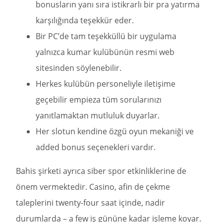
bonusların yanı sıra istikrarlı bir pra yatırma
karşılığında teşekkür eder.
Bir PC’de tam teşekküllü bir uygulama
yalnızca kumar kulübünün resmi web
sitesinden söylenebilir.
Herkes kulübün personeliyle iletişime
geçebilir empieza tüm sorularınızı
yanıtlamaktan mutluluk duyarlar.
Her slotun kendine özgü oyun mekaniği ve
added bonus seçenekleri vardır.
Bahis şirketi ayrıca siber spor etkinliklerine de
önem vermektedir. Casino, afin de çekme
taleplerini twenty-four saat içinde, nadir
durumlarda – a few iş gününe kadar işleme koyar.