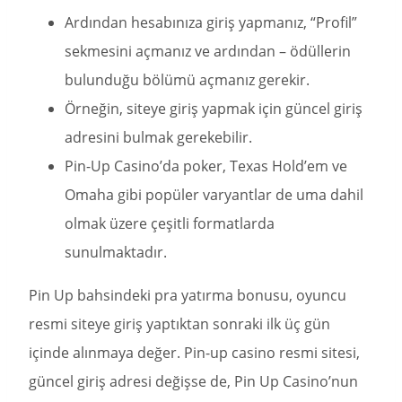
Ardından hesabınıza giriş yapmanız, “Profil”
sekmesini açmanız ve ardından – ödüllerin
bulunduğu bölümü açmanız gerekir.
Örneğin, siteye giriş yapmak için güncel giriş
adresini bulmak gerekebilir.
Pin-Up Casino’da poker, Texas Hold’em ve
Omaha gibi popüler varyantlar de uma dahil
olmak üzere çeşitli formatlarda
sunulmaktadır.
Pin Up bahsindeki pra yatırma bonusu, oyuncu
resmi siteye giriş yaptıktan sonraki ilk üç gün
içinde alınmaya değer. Pin-up casino resmi sitesi,
güncel giriş adresi değişse de, Pin Up Casino’nun