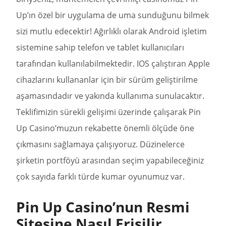
Up’ın özel bir uygulama de uma sunduğunu bilmek
sizi mutlu edecektir! Ağırlıklı olarak Android işletim
sistemine sahip telefon ve tablet kullanıcıları
tarafından kullanılabilmektedir. IOS çalıştıran Apple
cihazlarını kullananlar için bir sürüm geliştirilme
aşamasındadır ve yakında kullanıma sunulacaktır.
Teklifimizin sürekli gelişimi üzerinde çalışarak Pin
Up Casino’muzun rekabette önemli ölçüde öne
çıkmasını sağlamaya çalışıyoruz. Düzinelerce
şirketin portföyü arasından seçim yapabileceğiniz
çok sayıda farklı türde kumar oyunumuz var.
Pin Up Casino’nun Resmi
Sitesine Nasıl Erişilir