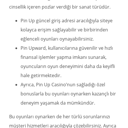
cinsellik içeren pozlar verdiği bir sanat türüdür.
Pin Up güncel giriş adresi aracılığıyla siteye
kolayca erişim sağlayabilir ve birbirinden
eğlenceli oyunları oynayabilirsiniz.
Pin Upward, kullanıcılarına güvenilir ve hızlı
finansal işlemler yapma imkanı sunarak,
oyuncuların oyun deneyimini daha da keyifli
hale getirmektedir.
Ayrıca, Pin Up Casino’nun sağladığı özel
bonuslarla bu oyunları oynarken kazançlı bir
deneyim yaşamak da mümkündür.
Bu oyunları oynarken de her türlü sorunlarınızı
müşteri hizmetleri aracılığıyla çözebilirsiniz. Ayrıca