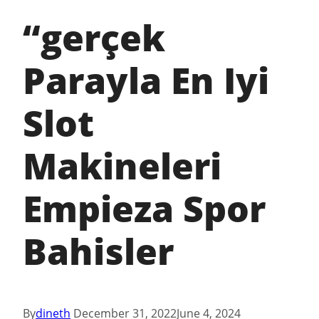
“gerçek
Parayla En Iyi
Slot
Makineleri
Empieza Spor
Bahisler
By
dineth
December 31, 2022
June 4, 2024