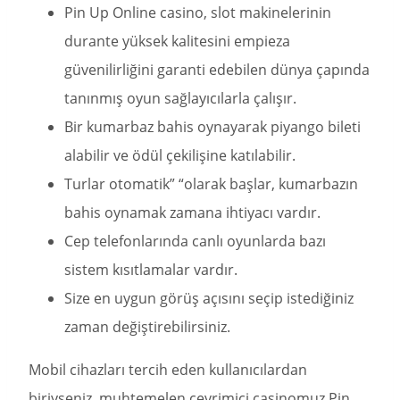
Pin Up Online casino, slot makinelerinin
durante yüksek kalitesini empieza
güvenilirliğini garanti edebilen dünya çapında
tanınmış oyun sağlayıcılarla çalışır.
Bir kumarbaz bahis oynayarak piyango bileti
alabilir ve ödül çekilişine katılabilir.
Turlar otomatik” “olarak başlar, kumarbazın
bahis oynamak zamana ihtiyacı vardır.
Cep telefonlarında canlı oyunlarda bazı
sistem kısıtlamalar vardır.
Size en uygun görüş açısını seçip istediğiniz
zaman değiştirebilirsiniz.
Mobil cihazları tercih eden kullanıcılardan
biriyseniz, muhtemelen çevrimiçi casinomuz Pin