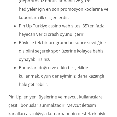
(depozitosuz bonuslar dahil) ve güzel
hediyeler için en son promosyon kodlarına ve
kuponlara ilk erişenlerdir.
Pın Up Türkiye casino web sitesi 35’ten fazla
heyecan verici crash oyunu içerir.
Böylece tek bir programdan sobre sevdiğiniz
disiplini seçerek spor üzerine kolayca bahis
oynayabilirsiniz.
Bonusları doğru ve etkin bir şekilde
kullanmak, oyun deneyiminizi daha kazançlı
hale getirebilir.
Pin Up, en yeni üyelerine ve mevcut kullanıcılara
çeşitli bonuslar sunmaktadır. Mevcut iletişim
kanalları aracılığıyla kumarhanenin destek ekibiyle