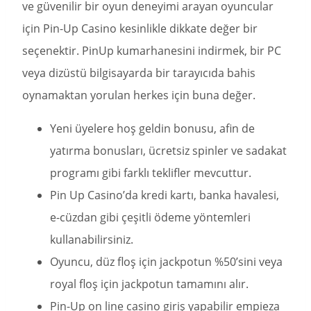
ve güvenilir bir oyun deneyimi arayan oyuncular
için Pin-Up Casino kesinlikle dikkate değer bir
seçenektir. PinUp kumarhanesini indirmek, bir PC
veya dizüstü bilgisayarda bir tarayıcıda bahis
oynamaktan yorulan herkes için buna değer.
Yeni üyelere hoş geldin bonusu, afin de
yatırma bonusları, ücretsiz spinler ve sadakat
programı gibi farklı teklifler mevcuttur.
Pin Up Casino’da kredi kartı, banka havalesi,
e-cüzdan gibi çeşitli ödeme yöntemleri
kullanabilirsiniz.
Oyuncu, düz floş için jackpotun %50’sini veya
royal floş için jackpotun tamamını alır.
Pin-Up on line casino giriş yapabilir empieza