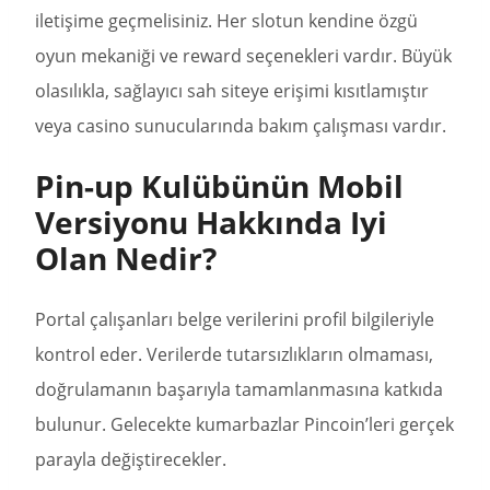
iletişime geçmelisiniz. Her slotun kendine özgü
oyun mekaniği ve reward seçenekleri vardır. Büyük
olasılıkla, sağlayıcı sah siteye erişimi kısıtlamıştır
veya casino sunucularında bakım çalışması vardır.
Pin-up Kulübünün Mobil
Versiyonu Hakkında Iyi
Olan Nedir?
Portal çalışanları belge verilerini profil bilgileriyle
kontrol eder. Verilerde tutarsızlıkların olmaması,
doğrulamanın başarıyla tamamlanmasına katkıda
bulunur. Gelecekte kumarbazlar Pincoin’leri gerçek
parayla değiştirecekler.