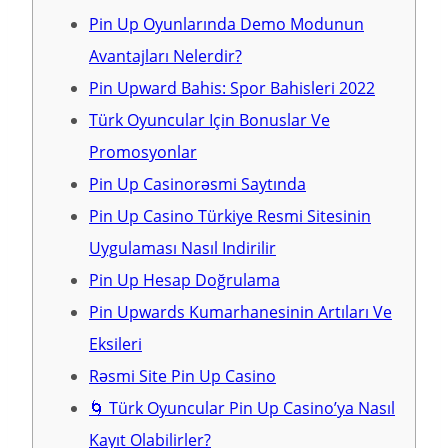
Pin Up Oyunlarında Demo Modunun
Avantajları Nelerdir?
Pin Upward Bahis: Spor Bahisleri 2022
Türk Oyuncular Için Bonuslar Ve
Promosyonlar
Pin Up Casinorəsmi Saytında
Pin Up Casino Türkiye Resmi Sitesinin
Uygulaması Nasıl Indirilir
Pin Up Hesap Doğrulama
Pin Upwards Kumarhanesinin Artıları Ve
Eksileri
Rəsmi Site Pin Up Casino
🌀 Türk Oyuncular Pin Up Casino’ya Nasıl
Kayıt Olabilirler?