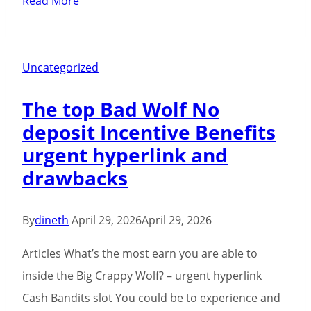
Read More
number
certain
great
Uncategorized
Dollars
The top Bad Wolf No
Suits
deposit Incentive Benefits
Desired
urgent hyperlink and
now
drawbacks
offers
nevertheless
these
By
dineth
April 29, 2026
April 29, 2026
will
Articles What’s the most earn you are able to
invariably
inside the Big Crappy Wolf? – urgent hyperlink
has
Cash Bandits slot You could be to experience and
wagering