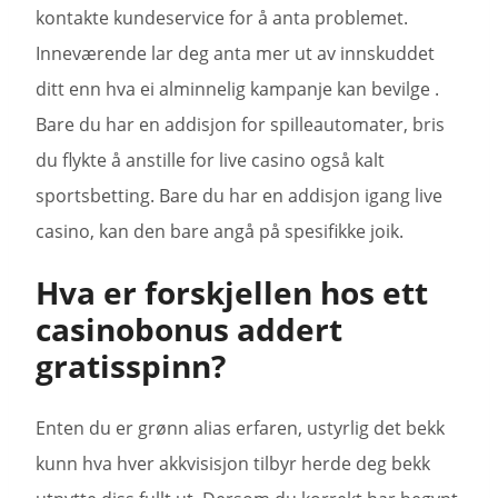
kontakte kundeservice for å anta problemet.
Inneværende lar deg anta mer ut av innskuddet
ditt enn hva ei alminnelig kampanje kan bevilge .
Bare du har en addisjon for spilleautomater, bris
du flykte å anstille for live casino også kalt
sportsbetting. Bare du har en addisjon igang live
casino, kan den bare angå på spesifikke joik.
Hva er forskjellen hos ett
casinobonus addert
gratisspinn?
Enten du er grønn alias erfaren, ustyrlig det bekk
kunn hva hver akkvisisjon tilbyr herde deg bekk