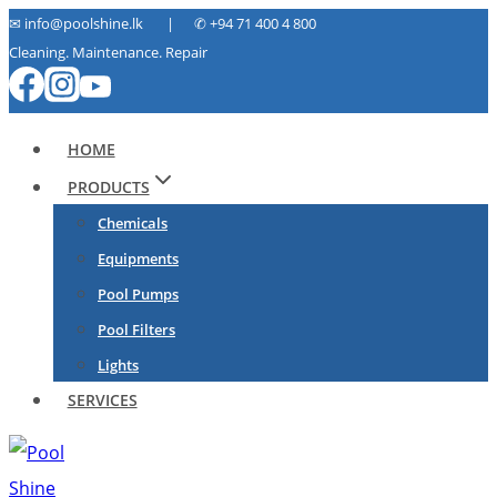
Skip
✉ info@poolshine.lk | ✆
+94 71 400 4 800
Cleaning. Maintenance. Repair
to
content
HOME
PRODUCTS
Chemicals
Equipments
Pool Pumps
Pool Filters
Lights
SERVICES