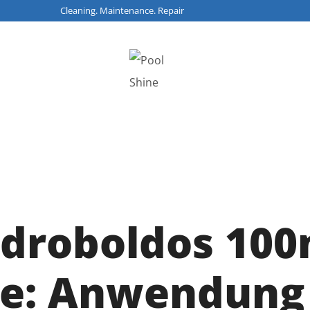
 Cleaning. Maintenance. Repair
droboldos 10
se: Anwendung