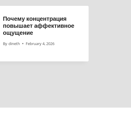
Почему концентрация
повышает аффективное
ощущение
By
dineth
February 4, 2026