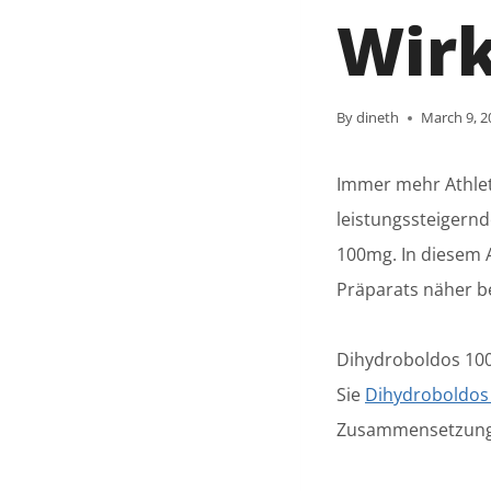
Wir
By
dineth
March 9, 2
Immer mehr Athlet
leistungssteigernd
100mg. In diesem 
Präparats näher b
Dihydroboldos 100m
Sie
Dihydroboldos
Zusammensetzung