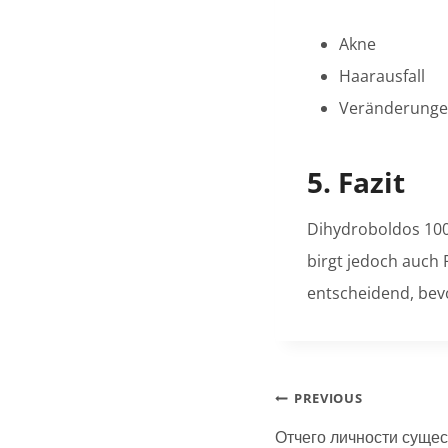
Akne
Haarausfall
Veränderungen
5. Fazit
Dihydroboldos 100m
birgt jedoch auch 
entscheidend, bev
Post
PREVIOUS
navigation
Отчего личности сущес