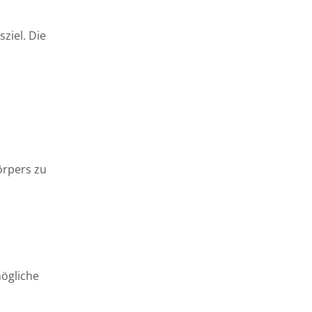
ziel. Die
örpers zu
mögliche