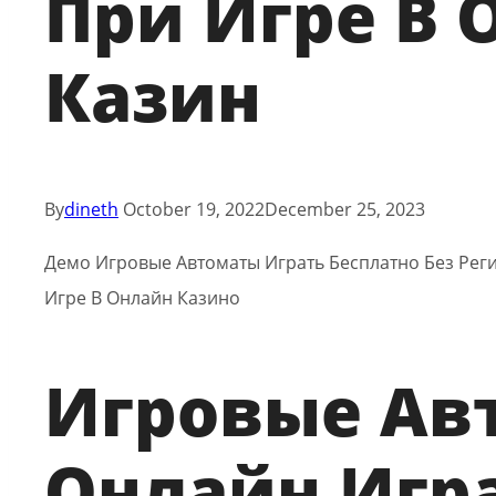
При Игре В 
Казин
By
dineth
October 19, 2022
December 25, 2023
Демо Игровые Автоматы Играть Бесплатно Без Рег
Игре В Онлайн Казино
Игровые Ав
Онлайн Игр