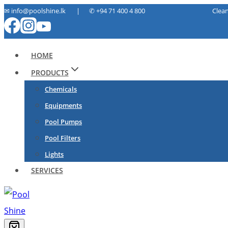
Skip
✉ info@poolshine.lk | ✆
+94 71 400 4 800 Cleaning. Ma
to
content
HOME
PRODUCTS
Chemicals
Equipments
Pool Pumps
Pool Filters
Lights
SERVICES