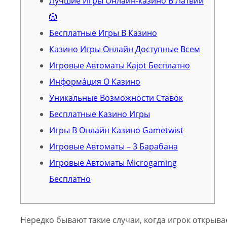
Лучшие Игры Онлайн-казино В Латвии
🎲
Бесплатные Игры В Казино
Казино Игры Онлайн Доступные Всем
Игровые Автоматы Kajot Бесплатно
Информа́ция O Казино
Уникальные Возможности Ставок
Бесплатные Казино Игры
Игры В Онлайн Казино Gametwist
Игровые Автоматы – 3 Барабана
Игровые Автоматы Microgaming
Бесплатно
Нередко бывают такие случаи, когда игрок открыва