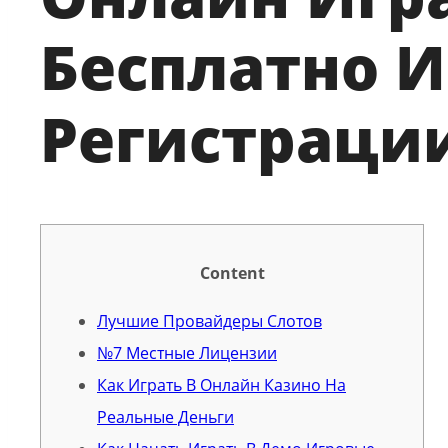
Бесплатно И
Регистраци
Content
Лучшие Провайдеры Слотов
№7 Местные Лицензии
Как Играть В Онлайн Казино На
Реальные Деньги