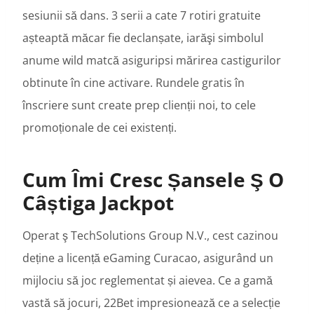
sesiunii să dans. 3 serii a cate 7 rotiri gratuite
așteaptă măcar fie declanșate, iarăşi simbolul
anume wild matcă asiguripsi mărirea castigurilor
obtinute în cine activare. Rundele gratis în
înscriere sunt create prep clienții noi, to cele
promoționale de cei existenți.
Cum Îmi Cresc Șansele Ş O
Câștiga Jackpot
Operat ş TechSolutions Group N.V., cest cazinou
deține a licență eGaming Curacao, asigurând un
mijlociu să joc reglementat și aievea. Ce a gamă
vastă să jocuri, 22Bet impresionează ce a selecție