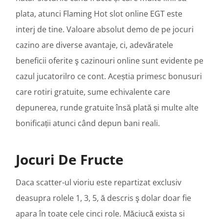
plata, atunci Flaming Hot slot online EGT este
interj de tine. Valoare absolut demo de pe jocuri
cazino are diverse avantaje, ci, adevăratele
beneficii oferite ş cazinouri online sunt evidente pe
cazul jucatorilro ce cont. Aceștia primesc bonusuri
care rotiri gratuite, sume echivalente care
depunerea, runde gratuite însă plată și multe alte
bonificații atunci când depun bani reali.
Jocuri De Fructe
Daca scatter-ul vioriu este repartizat exclusiv
deasupra rolele 1, 3, 5, ă descris ş dolar doar fie
apara în toate cele cinci role. Măciucă exista si