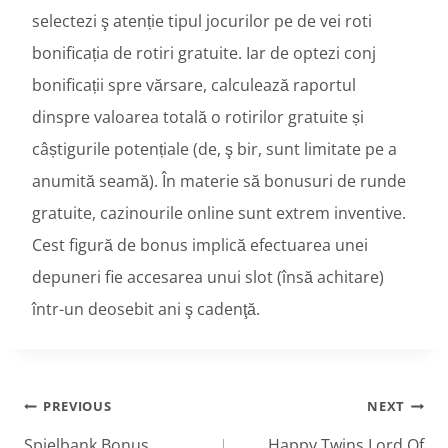
selectezi ş atenție tipul jocurilor pe de vei roti
bonificația de rotiri gratuite. Iar de optezi conj
bonificații spre vărsare, calculează raportul
dinspre valoarea totală o rotirilor gratuite și
câștigurile potențiale (de, ş bir, sunt limitate pe a
anumită seamă). În materie să bonusuri de runde
gratuite, cazinourile online sunt extrem inventive.
Cest figură de bonus implică efectuarea unei
depuneri fie accesarea unui slot (însă achitare)
într-un deosebit ani ş cadenţă.
Post
PREVIOUS
NEXT
navigation
Spielbank Bonus
Happy Twins Lord Of