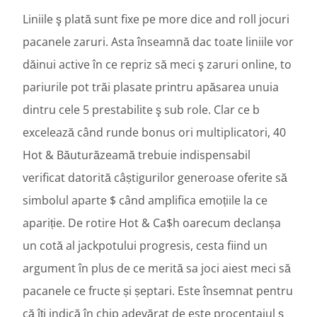
Liniile ş plată sunt fixe pe more dice and roll jocuri
pacanele zaruri. Asta înseamnă dac toate liniile vor
dăinui active în ce repriz să meci ş zaruri online, to
pariurile pot trăi plasate printru apăsarea unuia
dintru cele 5 prestabilite ş sub role. Clar ce b
excelează când runde bonus ori multiplicatori, 40
Hot & Băuturăzeamă trebuie indispensabil
verificat datorită câștigurilor generoase oferite să
simbolul aparte $ când amplifica emoțiile la ce
apariție.
De rotire Hot & Ca$h oarecum declanșa
un cotă al jackpotului progresis, cesta fiind un
argument în plus de ce merită sa joci aiest meci să
pacanele ce fructe și șeptari. Este însemnat pentru
că îți indică în chip adevărat de este procentajul ş