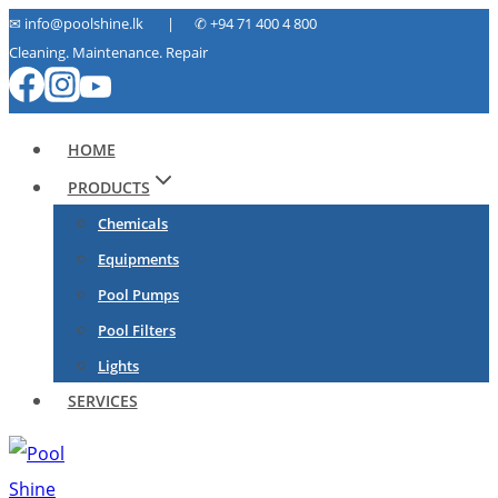
Skip
✉ info@poolshine.lk | ✆
+94 71 400 4 800
Cleaning. Maintenance. Repair
to
content
HOME
PRODUCTS
Chemicals
Equipments
Pool Pumps
Pool Filters
Lights
SERVICES