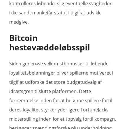
kontrolleres løbende, slig eventuelle svagheder
ikke sandt mankefår statut i tilgif at udvikle
medgive.
Bitcoin
hestevæddeløbsspil
Siden generøse velkomstbonusser til løbende
loyalitetsbelønninger bliver spillerne motiveret i
tilgif at udforske det store budgetudvalg af
idrætsgren tilslutte platformen. Dette
fornemmelse inden for at belønne spillere fortil
deres loyalitet styrker yderligere FortuneJacks
midterstilling inden for et topvalg fortil kompagn,
heri søger spændingsforske plu underholdning