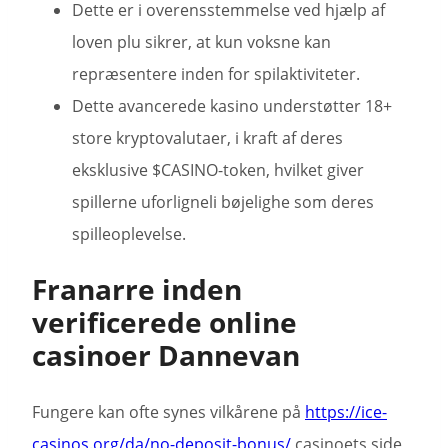
Dette er i overensstemmelse ved hjælp af
loven plu sikrer, at kun voksne kan
repræsentere inden for spilaktiviteter.
Dette avancerede kasino understøtter 18+
store kryptovalutaer, i kraft af deres
eksklusive $CASINO-token, hvilket giver
spillerne uforligneli bøjelighe som deres
spilleoplevelse.
Franarre inden
verificerede online
casinoer Dannevan
Fungere kan ofte synes vilkårene på
https://ice-
casinos.org/da/no-deposit-bonus/
casinoets side,