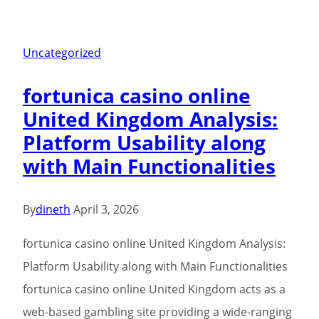
Survivor
Position:
Opinion,
Uncategorized
Casinos,
fortunica casino online
Extra
United Kingdom Analysis:
significant
Platform Usability along
link
with Main Functionalities
&
Video
By
dineth
April 3, 2026
fortunica casino online United Kingdom Analysis:
Platform Usability along with Main Functionalities
fortunica casino online United Kingdom acts as a
web-based gambling site providing a wide-ranging