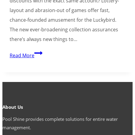
discounts with the exact same account? Lottery-
play
layout and abrasion-out of games offer fast,
are
chance-founded amusement for the Luckybird.
much
The new ever-broadening collection assurances
slower
there’s always new things to…
LuckyBird
Read More
Coupons
2026
Get
up
so
About Us
you
Pool Shine provides complete solutions for entire water
can
management.
5000