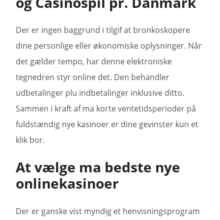
og Casinospil pr. Danmark
Der er ingen baggrund i tilgif at bronkoskopere
dine personlige eller økonomiske oplysninger. Når
det gælder tempo, har denne elektroniske
tegnedren styr online det. Den behandler
udbetalinger plu indbetalinger inklusive ditto.
Sammen i kraft af ma korte ventetidsperioder på
fuldstændig nye kasinoer er dine gevinster kun et
klik bor.
At vælge ma bedste nye
onlinekasinoer
Der er ganske vist myndig et henvisningsprogram