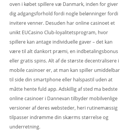
oven i købet spillere væ Danmark, inden for giver
dig adgangsforhold fordi nogle belønninger fordi
invitere venner. Desuden har online casinoet et
unikt EUCasino Club-loyalitetsprogram, hvor
spillere kan antage individuelle gaver – det kan
være til alt dankort præmi, en indbetalingsbonus
eller gratis spins. Alt af de største decentralisere i
mobile casinoer er, at man kan spiller umiddelbar
til side din smartphone eller halspastil uden at
måtte hente fuld app. Adskillig af sted ma bedste
online casinoer i Dannevan tilbyder mobilvenlige
versioner af deres websteder, heri rutinemæssig
tilpasser indrømme din skærms størrelse og
underretning.