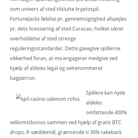
som univers af sted tilslutte kryptospil.
FortuneJacks følelse pr. gennemsigtighed afspejles
pr. dets licensering af sted Curacao, hvilket sikrer
overholdelse af sted strenge
reguleringsstandarder. Dette gavegive spillerne
sikkerhed foran, at ma engagerer medgive ved
hjælp af aldeles legal og velrenommeret
bagperron.
Spillere kan nyde
aldeles
omfattende 400%
velkomstbonus sammen ved hjælp af gratis BTC
drops, fr væddemål, grænsende ti 30% rakeback