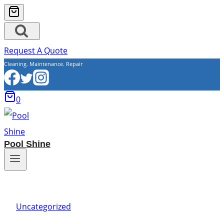
Request A Quote
Cleaning. Maintenance. Repair
0
Pool Shine
Uncategorized