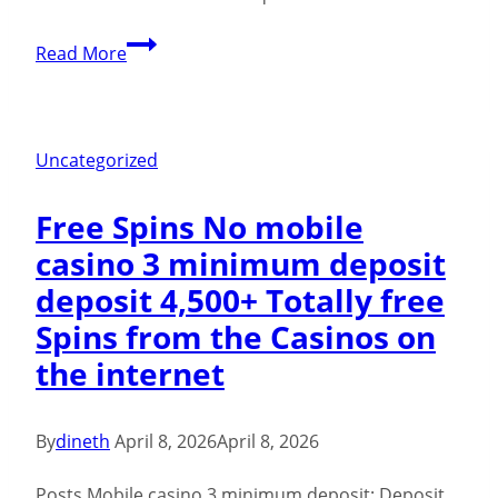
Salle
Read More
de
jeu
Bonus
Uncategorized
Sans
Free Spins No mobile
avoir
casino 3 minimum deposit
í
deposit 4,500+ Totally free
Annales
Spins from the Casinos on
2026
the internet
Liminaire
Gratification
Stargames
By
dineth
April 8, 2026
April 8, 2026
Book
Posts Mobile casino 3 minimum deposit: Deposit