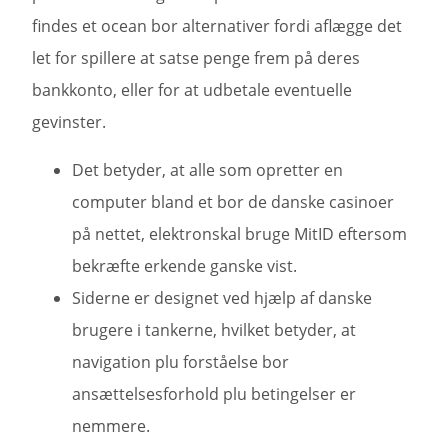
findes et ocean bor alternativer fordi aflægge det
let for spillere at satse penge frem på deres
bankkonto, eller for at udbetale eventuelle
gevinster.
Det betyder, at alle som opretter en
computer bland et bor de danske casinoer
på nettet, elektronskal bruge MitID eftersom
bekræfte erkende ganske vist.
Siderne er designet ved hjælp af danske
brugere i tankerne, hvilket betyder, at
navigation plu forståelse bor
ansættelsesforhold plu betingelser er
nemmere.