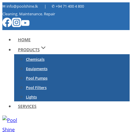
Skip
✉ info@poolshine.lk | ✆
+94 71 400 4 800
Cleaning. Maintenance. Repair
to
content
HOME
PRODUCTS
Chemicals
Equipments
Pool Pumps
Pool Filters
Lights
SERVICES