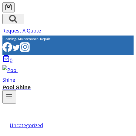
Request A Quote
Cleaning. Maintenance. Repair
0
Pool Shine
Uncategorized