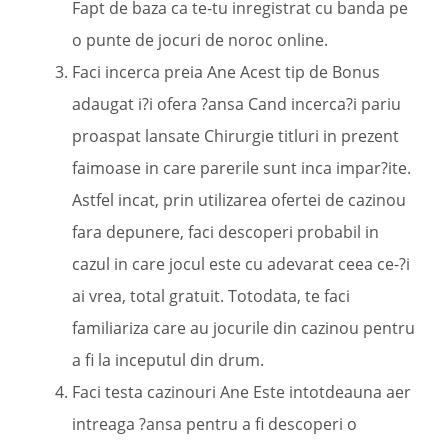
Fapt de baza ca te-tu inregistrat cu banda pe
o punte de jocuri de noroc online.
Faci incerca preia Ane Acest tip de Bonus
adaugat i?i ofera ?ansa Cand incerca?i pariu
proaspat lansate Chirurgie titluri in prezent
faimoase in care parerile sunt inca impar?ite.
Astfel incat, prin utilizarea ofertei de cazinou
fara depunere, faci descoperi probabil in
cazul in care jocul este cu adevarat ceea ce-?i
ai vrea, total gratuit. Totodata, te faci
familiariza care au jocurile din cazinou pentru
a fi la inceputul din drum.
Faci testa cazinouri Ane Este intotdeauna aer
intreaga ?ansa pentru a fi descoperi o