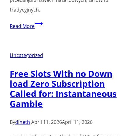
przedsiębiorstwach hazardowych, zarówno
tradycyjnych,
Złożoności
Read More
Blackjacku
w
Domu
Uncategorized
Hazardowym:
Free Slots With no Down
Kompleksowy
load Zero Subscription
Przegląd
Called for: Instantaneous
Gamble
By
dineth
April 11, 2026
April 11, 2026