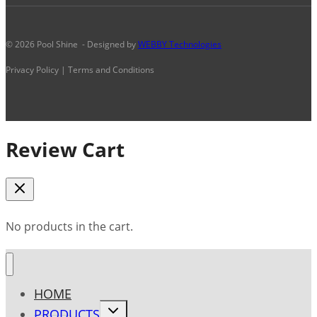
© 2026 Pool Shine - Designed by
WEBBY Technologies
Privacy Policy | Terms and Conditions
Review Cart
No products in the cart.
HOME
Toggle
PRODUCTS