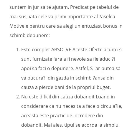
suntem in jur sa te ajutam. Predicat pe tabelul de
mai sus, iata cele va primi importante al ?aselea
Motivele pentru care sa alegi un entuziast bonus in
schimb depunere:
Este complet ABSOLVE Aceste Oferte acum i?i
sunt furnizate fara a fi nevoie sa fie aduc ?i
apoi sa faci o depunere. Astfel, S -ar putea sa
va bucura?i din gazda in schimb ?ansa din
cauza a pierde bani de la propriul buget.
Nu este dificil din cauza dobandit Luand in
considerare ca nu necesita a face o circula?ie,
aceasta este practic de incredere din
dobandit. Mai ales, tipul se acorda la simplul