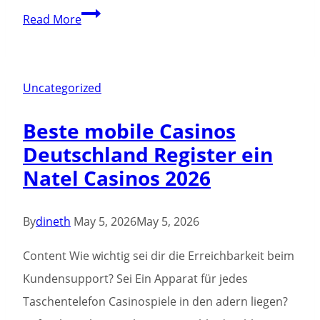
Tips
Read More
Play
and
you
Uncategorized
can
Beste mobile Casinos
Winnings
Deutschland Register ein
Huge
Natel Casinos 2026
inside
the
Trendy
By
dineth
May 5, 2026
May 5, 2026
Fruit
Content Wie wichtig sei dir die Erreichbarkeit beim
Slot
Kundensupport? Sei Ein Apparat für jedes
casino
Taschentelefon Casinospiele in den adern liegen?
Bell