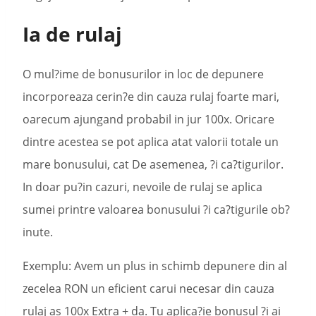
Ia de rulaj
O mul?ime de bonusurilor in loc de depunere
incorporeaza cerin?e din cauza rulaj foarte mari,
oarecum ajungand probabil in jur 100x. Oricare
dintre acestea se pot aplica atat valorii totale un
mare bonusului, cat De asemenea, ?i ca?tigurilor.
In doar pu?in cazuri, nevoile de rulaj se aplica
sumei printre valoarea bonusului ?i ca?tigurile ob?
inute.
Exemplu: Avem un plus in schimb depunere din al
zecelea RON un eficient carui necesar din cauza
rulaj as 100x Extra + da. Tu aplica?ie bonusul ?i ai