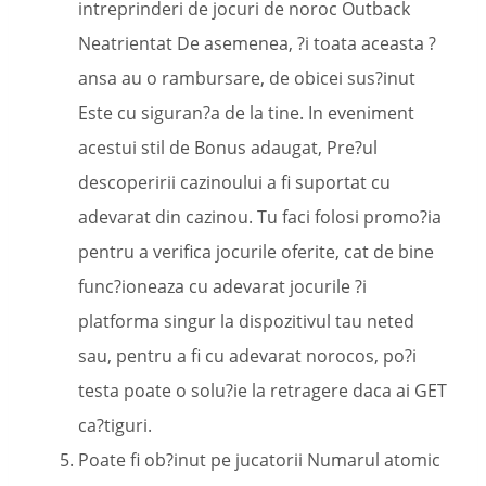
intreprinderi de jocuri de noroc Outback
Neatrientat De asemenea, ?i toata aceasta ?
ansa au o rambursare, de obicei sus?inut
Este cu siguran?a de la tine. In eveniment
acestui stil de Bonus adaugat, Pre?ul
descoperirii cazinoului a fi suportat cu
adevarat din cazinou. Tu faci folosi promo?ia
pentru a verifica jocurile oferite, cat de bine
func?ioneaza cu adevarat jocurile ?i
platforma singur la dispozitivul tau neted
sau, pentru a fi cu adevarat norocos, po?i
testa poate o solu?ie la retragere daca ai GET
ca?tiguri.
Poate fi ob?inut pe jucatorii Numarul atomic