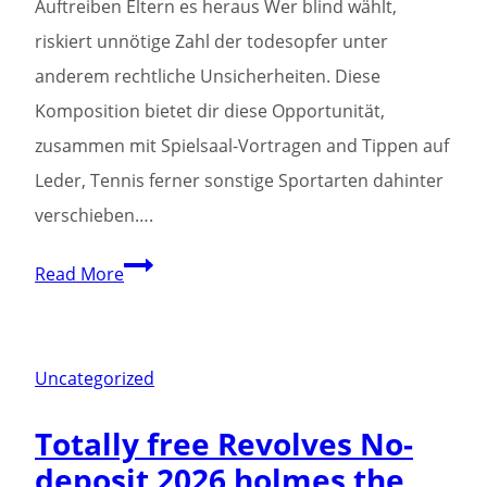
Auftreiben Eltern es heraus Wer blind wählt,
Fruit
riskiert unnötige Zahl der todesopfer unter
no
anderem rechtliche Unsicherheiten. Diese
deposit
Komposition bietet dir diese Opportunität,
bonus
zusammen mit Spielsaal-Vortragen and Tippen auf
Mobile
Leder, Tennis ferner sonstige Sportarten dahinter
Adaptation
verschieben….
Beste
Read More
mobile
Casinos
Deutschland
Uncategorized
Register
Totally free Revolves No-
ein
deposit 2026 holmes the
Natel