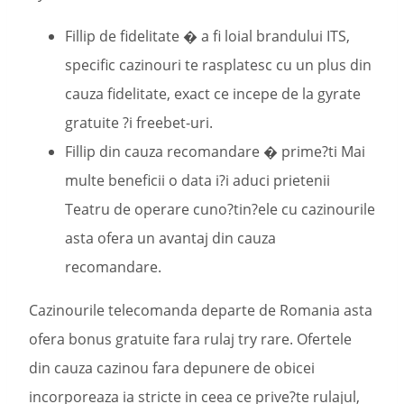
Fillip de fidelitate � a fi loial brandului ITS,
specific cazinouri te rasplatesc cu un plus din
cauza fidelitate, exact ce incepe de la gyrate
gratuite ?i freebet-uri.
Fillip din cauza recomandare � prime?ti Mai
multe beneficii o data i?i aduci prietenii
Teatru de operare cuno?tin?ele cu cazinourile
asta ofera un avantaj din cauza
recomandare.
Cazinourile telecomanda departe de Romania asta
ofera bonus gratuite fara rulaj try rare. Ofertele
din cauza cazinou fara depunere de obicei
incorporeaza ia stricte in ceea ce prive?te rulajul,