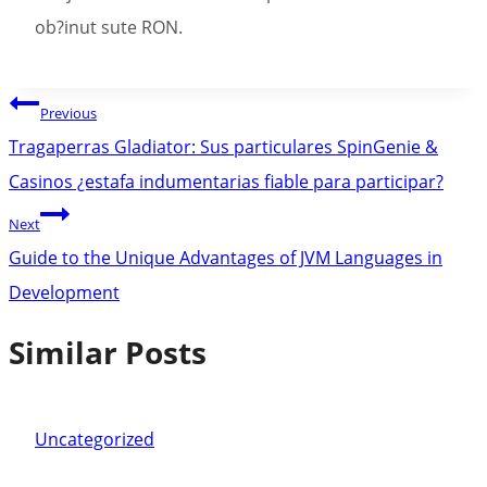
ob?inut sute RON.
Post
Previous
navigation
Tragaperras Gladiator: Sus particulares SpinGenie &
Casinos ¿estafa indumentarias fiable para participar?
Next
Guide to the Unique Advantages of JVM Languages in
Development
Similar Posts
Uncategorized