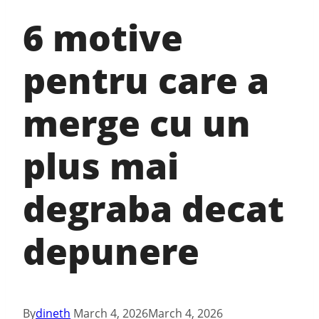
6 motive
pentru care a
merge cu un
plus mai
degraba decat
depunere
By
dineth
March 4, 2026
March 4, 2026