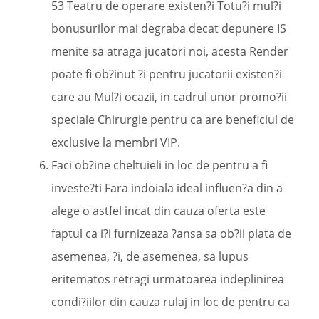
53 Teatru de operare existen?i Totu?i mul?i
bonusurilor mai degraba decat depunere IS
menite sa atraga jucatori noi, acesta Render
poate fi ob?inut ?i pentru jucatorii existen?i
care au Mul?i ocazii, in cadrul unor promo?ii
speciale Chirurgie pentru ca are beneficiul de
exclusive la membri VIP.
Faci ob?ine cheltuieli in loc de pentru a fi
investe?ti Fara indoiala ideal influen?a din a
alege o astfel incat din cauza oferta este
faptul ca i?i furnizeaza ?ansa sa ob?ii plata de
asemenea, ?i, de asemenea, sa lupus
eritematos retragi urmatoarea indeplinirea
condi?iilor din cauza rulaj in loc de pentru ca