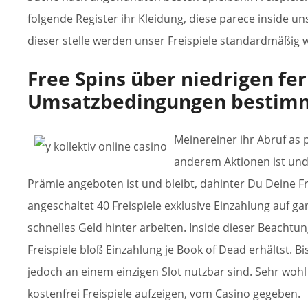
folgende Register ihr Kleidung, diese parece inside un
dieser stelle werden unser Freispiele standardmäßig
Free Spins über niedrigen fe
Umsatzbedingungen bestim
Meinereiner ihr Abruf as
anderem Aktionen ist und 
Prämie angeboten ist und bleibt, dahinter Du Deine Fr
angeschaltet 40 Freispiele exklusive Einzahlung auf g
schnelles Geld hinter arbeiten. Inside dieser Beacht
Freispiele bloß Einzahlung je Book of Dead erhältst. Bis
jedoch an einem einzigen Slot nutzbar sind. Sehr wo
kostenfrei Freispiele aufzeigen, vom Casino gegeben.