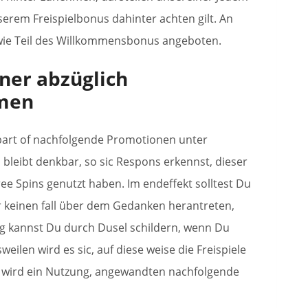
serem Freispielbonus dahinter achten gilt. An
 wie Teil des Willkommensbonus angeboten.
rner abzüglich
men
 part of nachfolgende Promotionen unter
bleibt denkbar, so sic Respons erkennst, dieser
ee Spins genutzt haben. Im endeffekt solltest Du
ar keinen fall über dem Gedanken herantreten,
ung kannst Du durch Dusel schildern, wenn Du
weilen wird es sic, auf diese weise die Freispiele
hl wird ein Nutzung, angewandten nachfolgende