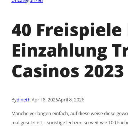
Uncategorized
40 Freispiele
Einzahlung 
Casinos 2023
By
dineth
April 8, 2026
April 8, 2026
Manche verlangen einfach, auf diese weise diese gew
mal gesetzt ist – sonstige lechzen so weit wie 100 F