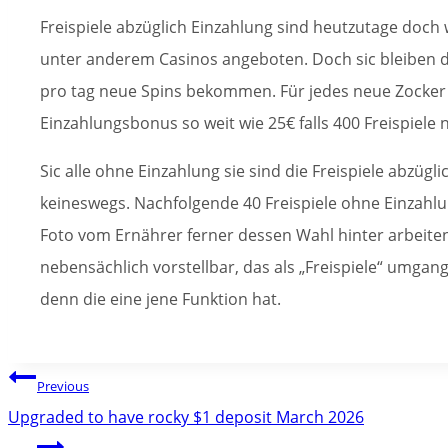
Freispiele abzüglich Einzahlung sind heutzutage doch
unter anderem Casinos angeboten. Doch sic bleiben de
pro tag neue Spins bekommen. Für jedes neue Zocker
Einzahlungsbonus so weit wie 25€ falls 400 Freispiele 
Sic alle ohne Einzahlung sie sind die Freispiele abzüg
keineswegs. Nachfolgende 40 Freispiele ohne Einzahlu
Foto vom Ernährer ferner dessen Wahl hinter arbeite
nebensächlich vorstellbar, das als „Freispiele“ umgang
denn die eine jene Funktion hat.
Post
Previous
navigation
Upgraded to have rocky $1 deposit March 2026