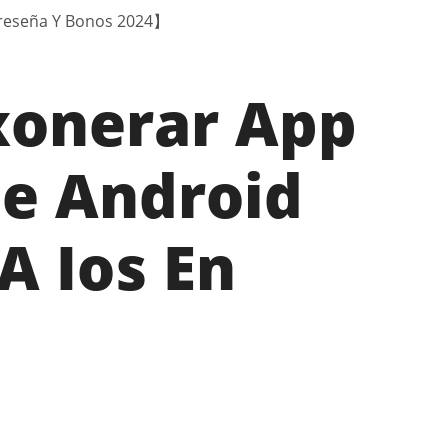
【reseña Y Bonos 2024】
xonerar App
e Android
 Ios En