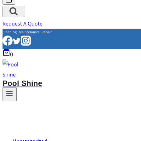
Request A Quote
Cleaning. Maintenance. Repair
0
Pool Shine