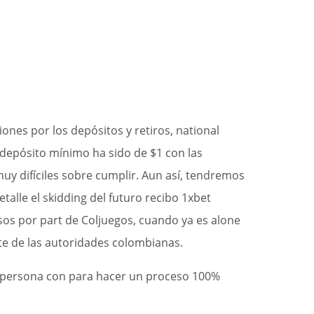
ones por los depósitos y retiros, national
depósito mínimo ha sido de $1 con las
uy difíciles sobre cumplir. Aun así, tendremos
alle el skidding del futuro recibo 1xbet
os por part de Coljuegos, cuando ya es alone
rte de las autoridades colombianas.
la persona con para hacer un proceso 100%