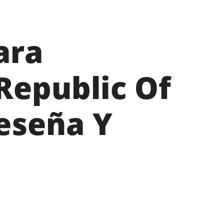
ara
Republic Of
eseña Y