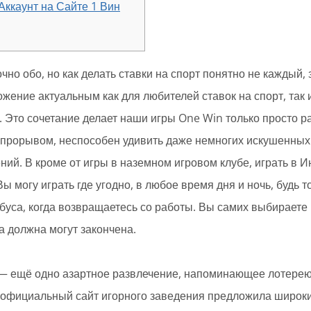
Аккаунт на Сайте 1 Вин
чно обо, но как делать ставки на спорт понятно не каждый,
ожение актуальным как для любителей ставок на спорт, так 
 Это сочетание делает наши игры One Win только просто р
 прорывом, неспособен удивить даже немногих искушенных
ний. В кроме от игры в наземном игровом клубе, играть в И
ы могу играть где угодно, в любое время дня и ночь, будь 
буса, когда возвращаетесь со работы. Вы самих выбираете 
ра должна могут закончена.
 — ещё одно азартное развлечение, напоминающее лотерею
 официальный сайт игорного заведения предложила широк