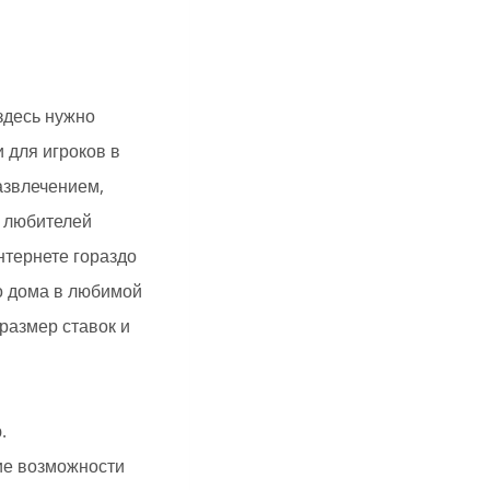
 здесь нужно
и для игроков в
азвлечением,
 любителей
нтернете гораздо
то дома в любимой
размер ставок и
.
ие возможности