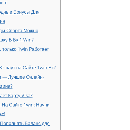
но:
дные Бонусы Для
вин
иды Спорта Можно
вку В Бк 1 Win?
, только 1win Работает
Кэшаут на Сайте 1win Бк?
n — Лучшее Онлайн-
раине?
ет Карту Visa?
 На Сайте 1win: Начни
ас!
 Пополнять Баланс ддя