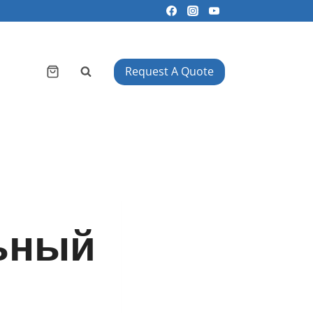
Request A Quote
ьный