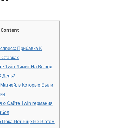
”
Content
спресс: Прибавка К
 Ставках
те 1win Лимит На Вывод
 День?
 Матчей, в Которые Были
вки
 о Сайте 1win германия
тбол
о Пока Нет Ещё Не В этом