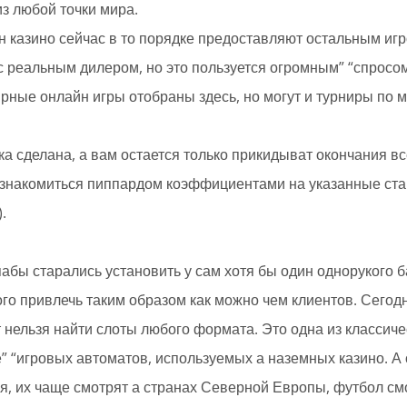
из любой точки мира.
 казино сейчас в то порядке предоставляют остальным иг
 с реальным дилером, но это пользуется огромным” “спросо
ные онлайн игры отобраны здесь, но могут и турниры по
ка сделана, а вам остается только прикидыват окончания вс
знакомиться пиппардом коэффициентами на указанные став
.
абы старались установить у сам хотя бы один однорукого 
ого привлечь таким образом как можно чем клиентов. Сегодн
нельзя найти слоты любого формата. Это одна из классиче
 “игровых автоматов, используемых а наземных казино. А 
ея, их чаще смотрят а странах Северной Европы, футбол см