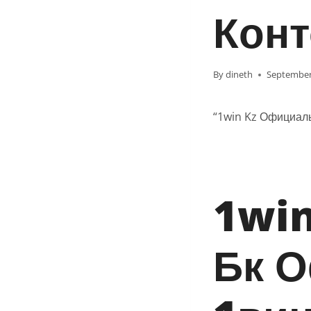
Конт
By
dineth
September
“1win Kz Официал
1win
Бк 