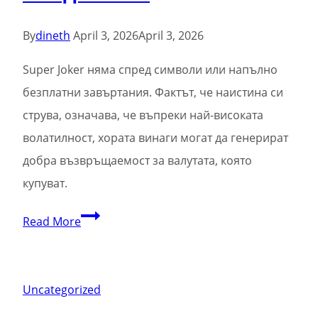
By
dineth
April 3, 2026
April 3, 2026
Super Joker няма спред символи или напълно
безплатни завъртания. Фактът, че наистина си
струва, означава, че въпреки най-високата
волатилност, хората винаги могат да генерират
добра възвръщаемост за валутата, която
купуват.
Mega
Read More
Joker
100
процента
Uncategorized
goldbet