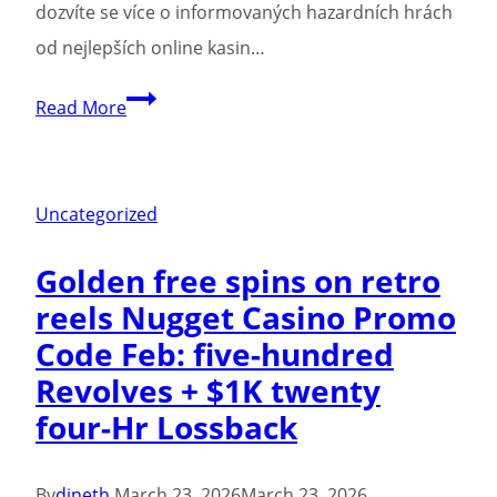
dozvíte se více o informovaných hazardních hrách
od nejlepších online kasin…
Nejlepší
Read More
sloty
Bonusový
kód
Uncategorized
kasina
Golden free spins on retro
gate777
reels Nugget Casino Promo
a
Code Feb: five-hundred
pobídky,
Revolves + $1K twenty
ušetřete
four-Hr Lossback
čas
čekáním
By
dineth
March 23, 2026
March 23, 2026