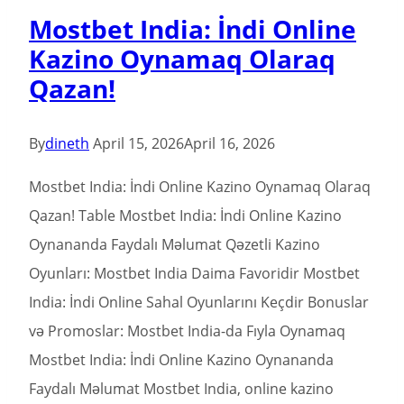
Mostbet India: İndi Online
reels
Kazino Oynamaq Olaraq
Nugget
Qazan!
Casino
Promo
Code
By
dineth
April 15, 2026
April 16, 2026
Feb:
Mostbet India: İndi Online Kazino Oynamaq Olaraq
five-
Qazan! Table Mostbet India: İndi Online Kazino
hundred
Oynananda Faydalı Məlumat Qəzetli Kazino
Revolves
Oyunları: Mostbet India Daima Favoridir Mostbet
+
India: İndi Online Sahal Oyunlarını Keçdir Bonuslar
$1K
və Promoslar: Mostbet India-da Fıyla Oynamaq
twenty
Mostbet India: İndi Online Kazino Oynananda
four-
Faydalı Məlumat Mostbet India, online kazino
Hr