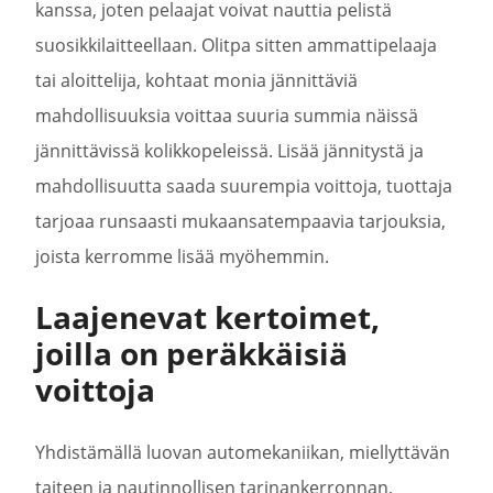
kanssa, joten pelaajat voivat nauttia pelistä
suosikkilaitteellaan. Olitpa sitten ammattipelaaja
tai aloittelija, kohtaat monia jännittäviä
mahdollisuuksia voittaa suuria summia näissä
jännittävissä kolikkopeleissä. Lisää jännitystä ja
mahdollisuutta saada suurempia voittoja, tuottaja
tarjoaa runsaasti mukaansatempaavia tarjouksia,
joista kerromme lisää myöhemmin.
Laajenevat kertoimet,
joilla on peräkkäisiä
voittoja
Yhdistämällä luovan automekaniikan, miellyttävän
taiteen ja nautinnollisen tarinankerronnan,