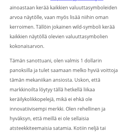
ainoastaan ​​kerää kaikkien valuuttasymboleiden
arvoa näytölle, vaan myös lisää niihin oman
kerroimen. Tällöin jokainen wild-symboli kerää
kaikkien näytöllä olevien valuuttasymbolien
kokonaisarvon.
Tämän sanottuani, olen valmis 1 dollarin
panoksilla ja tulet saamaan melko hyviä voittoja
tämän mekaniikan ansiosta. Uskon, että
markkinoilta löytyy tällä hetkellä liikaa
keräilykolikkopelejä, mikä ei ehkä ole
innovatiivisempi merkki. Olen rehellinen ja
hyväksyn, että meillä ei ole sellaisia ​​
atsteekkiteemaisia ​​satamia. Kotiin neljä tai