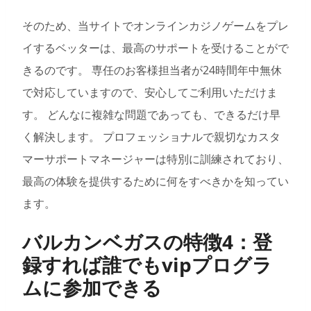
そのため、当サイトでオンラインカジノゲームをプレ
イするベッターは、最高のサポートを受けることがで
きるのです。 専任のお客様担当者が24時間年中無休
で対応していますので、安心してご利用いただけま
す。 どんなに複雑な問題であっても、できるだけ早
く解決します。 プロフェッショナルで親切なカスタ
マーサポートマネージャーは特別に訓練されており、
最高の体験を提供するために何をすべきかを知ってい
ます。
バルカンベガスの特徴4：登
録すれば誰でもvipプログラ
ムに参加できる