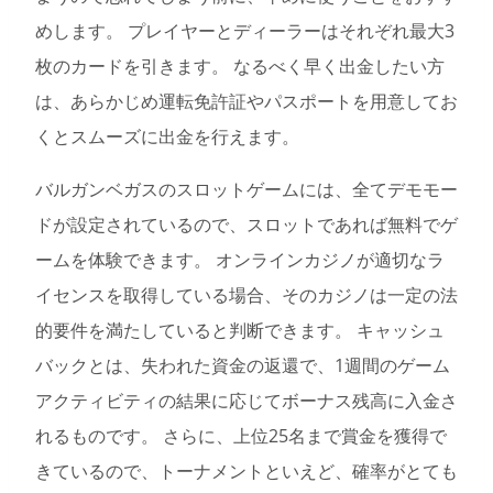
めします。 プレイヤーとディーラーはそれぞれ最大3
枚のカードを引きます。 なるべく早く出金したい方
は、あらかじめ運転免許証やパスポートを用意してお
くとスムーズに出金を行えます。
バルガンベガスのスロットゲームには、全てデモモー
ドが設定されているので、スロットであれば無料でゲ
ームを体験できます。 オンラインカジノが適切なラ
イセンスを取得している場合、そのカジノは一定の法
的要件を満たしていると判断できます。 キャッシュ
バックとは、失われた資金の返還で、1週間のゲーム
アクティビティの結果に応じてボーナス残高に入金さ
れるものです。 さらに、上位25名まで賞金を獲得で
きているので、トーナメントといえど、確率がとても