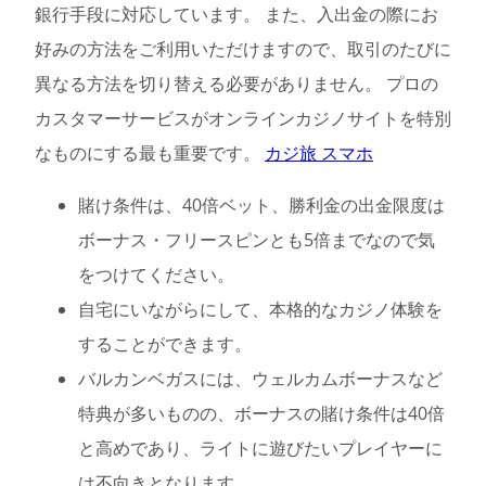
銀行手段に対応しています。 また、入出金の際にお
好みの方法をご利用いただけますので、取引のたびに
異なる方法を切り替える必要がありません。 プロの
カスタマーサービスがオンラインカジノサイトを特別
なものにする最も重要です。
カジ旅 スマホ
賭け条件は、40倍ベット、勝利金の出金限度は
ボーナス・フリースピンとも5倍までなので気
をつけてください。
自宅にいながらにして、本格的なカジノ体験を
することができます。
バルカンベガスには、ウェルカムボーナスなど
特典が多いものの、ボーナスの賭け条件は40倍
と高めであり、ライトに遊びたいプレイヤーに
は不向きとなります。