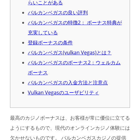
らいことがある
バルカンベガスの良い評判
バルカンベガスの特徴2： ボーナス特典が
充実している
登録ボーナスの条件
バルカンベガス(vulkan Vegas)とは？
バルカンベガスのボーナス2：ウェルカム
ボーナス
バルカンベガスの入金方法と注意点
Vulkan Vegasのユーザビリティ
最高のカジノボーナスは、お客様が常に優位に立てる
ようにするもので、現代のオンラインカジノ体験には
欠かせないものです。 バルカンベガスカジノの提供