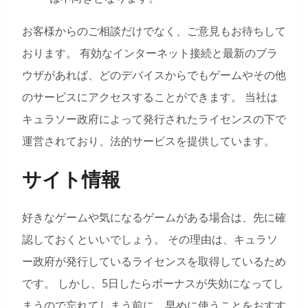
お客様からのご相談だけでなく、ご意見もお待ちして
おります。 有効なインターネット接続と最新のブラ
ウザがあれば、どのデバイスからでもゲームやその他
のサービスにアクセスすることができます。 当社は
キュラソー政府によって発行されたライセンスの下で
運営されており、法的サービスを提供しています。
サイト情報
好きなゲームや気になるゲームがある場合は、先に確
認しておくといいでしょう。 その理由は、キュラソ
ー政府が発行しているライセンスを取得しているため
です。 しかし、5日したらボーナスが失効になってし
まうので忘れてしまう前に、早めに使うことをおすす