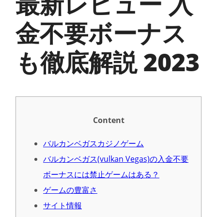
最新レビュー 入
金不要ボーナス
も徹底解説 2023
Content
バルカンベガスカジノゲーム
バルカンベガス(vulkan Vegas)の入金不要
ボーナスには禁止ゲームはある？
ゲームの豊富さ
サイト情報