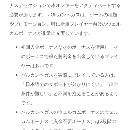
ナス」セクションで本オファーをアクティベートする
必要があります。 バルカンベガスは、ゲームの種類
やプロモーション、特に新規プレイヤー向けのウェル
カムボーナスが非常に充実しています。
初回入金ボーナスなそのボーナスを活用し、そ
のボーナスで得た勝利金を出金しているプレイ
ヤーは多いです。
バルカンベガスを実際にプレイしている人は、
「日本語でのサポートが分かりにくい」「出金
条件が難しい」と不満を抱えることがあるよう
です。
バルカンベガスのウェルカムボーナスのウェル
カムボーナス（入金不要ボーナス）は2段階の