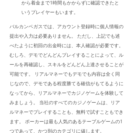
から着金まで1時間もかからずに確認できたと
いうプレイヤーもいます。
バルカンベガスでは、アカウント登録時に個人情報の
提出や入力は必要ありません。 ただし、上記でも述
べたように初回の出金時には、本人確認が必要です。
むしろ、デモでどんどんプレイすることによって、ル
ールを再確認し、スキルをどんどん上達させることが
可能です。 リアルマネーでもデモでも内容は全く同
じなので、デモである程度勝てる確信がもてるように
なってから、リアルマネーでカジノゲームを体験して
みましょう。 当社のすべてのカジノゲームは、リア
ルマネーでプレイすることも、無料で試すこともでき
ます。 ポーカーは最も人気のあるテーブルゲームの1
つであって、かつ別のカテゴリに値します。