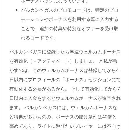
ボーナスパックになっています。
バルカンベガスのプロモコードは、特定のプロ
モーションやボーナスを利用する際に入力する
ことで、追加の特典や特別なオファーを受け取
れるコードです。
バルカンベガスに登録したら早速ウェルカムボーナス
を有効化（＝アクティベート）しましょ。 と私が急
かすのは、このウェルカムボーナスは登録してから4
日以内にプロフィールの「ボーナス」セクションにて
有効化する必要があるから。 そして有効化してから7
日以内に入金をするとウェルカムボーナスが進呈され
ます。 バルカンベガスには、ウェルカムボーナスな
ど特典が多いものの、ボーナスの賭け条件は40倍と
高めであり、ライトに遊びたいプレイヤーには不向き