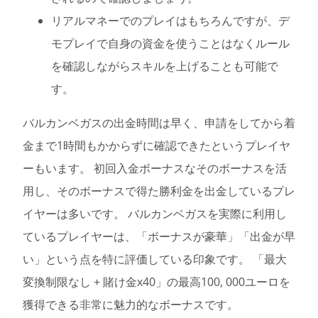
リアルマネーでのプレイはもちろんですが、デ
モプレイで自身の資金を使うことはなくルール
を確認しながらスキルを上げることも可能で
す。
バルカンベガスの出金時間は早く、申請をしてから着
金まで1時間もかからずに確認できたというプレイヤ
ーもいます。 初回入金ボーナスなそのボーナスを活
用し、そのボーナスで得た勝利金を出金しているプレ
イヤーは多いです。 バルカンベガスを実際に利用し
ているプレイヤーは、「ボーナスが豪華」「出金が早
い」という点を特に評価している印象です。 「最大
変換制限なし + 賭け金x40」の最高100, 000ユーロを
獲得できる非常に魅力的なボーナスです。