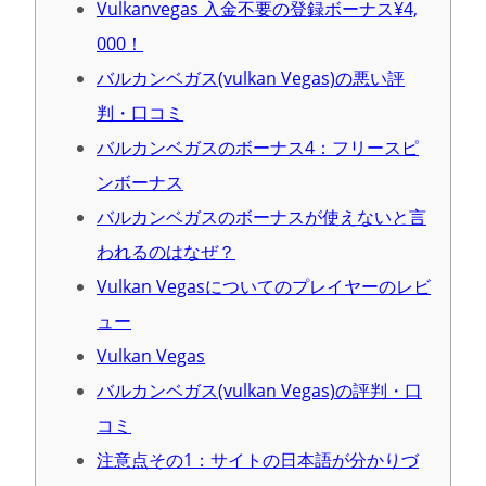
Vulkanvegas 入金不要の登録ボーナス¥4,
000！
バルカンベガス(vulkan Vegas)の悪い評
判・口コミ
バルカンベガスのボーナス4：フリースピ
ンボーナス
バルカンベガスのボーナスが使えないと言
われるのはなぜ？
Vulkan Vegasについてのプレイヤーのレビ
ュー
Vulkan Vegas
バルカンベガス(vulkan Vegas)の評判・口
コミ
注意点その1：サイトの日本語が分かりづ