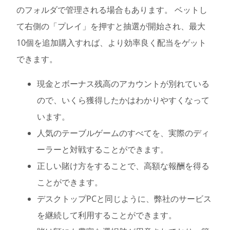
のフォルダで管理される場合もあります。 ベットし
て右側の「プレイ」を押すと抽選が開始され、最大
10個を追加購入すれば、より効率良く配当をゲット
できます。
現金とボーナス残高のアカウントが別れている
ので、いくら獲得したかはわかりやすくなって
います。
人気のテーブルゲームのすべてを、実際のディ
ーラーと対戦することができます。
正しい賭け方をすることで、高額な報酬を得る
ことができます。
デスクトップPCと同じように、弊社のサービス
を継続して利用することができます。