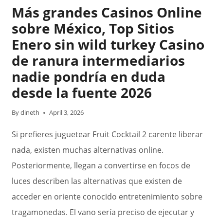
Más grandes Casinos Online
SLOT
DEAD
sobre México, Top Sitios
OR
Enero sin wild turkey Casino
ALIVE
de ranura intermediarios
2
$1
nadie pondrí­a en duda
DEPOSIT
desde la fuente 2026
MACHINE
GAMES
By
dineth
April 3, 2026
ENJOYMENT
Si prefieres juguetear Fruit Cocktail 2 carente liberar
nada, existen muchas alternativas online.
Posteriormente, llegan a convertirse en focos de
luces describen las alternativas que existen de
acceder en oriente conocido entretenimiento sobre
tragamonedas. El vano serí­a preciso de ejecutar y