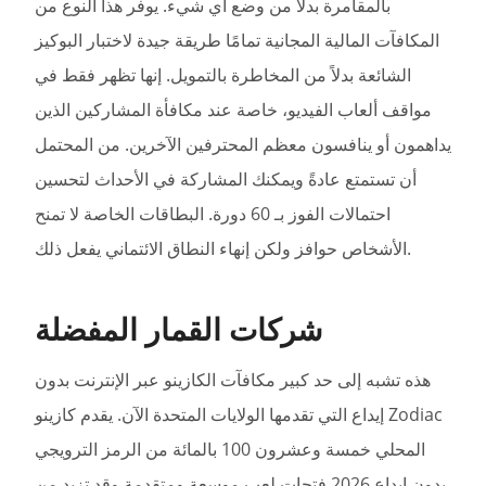
بالمقامرة بدلاً من وضع أي شيء. يوفر هذا النوع من
المكافآت المالية المجانية تمامًا طريقة جيدة لاختبار البوكيز
الشائعة بدلاً من المخاطرة بالتمويل. إنها تظهر فقط في
مواقف ألعاب الفيديو، خاصة عند مكافأة المشاركين الذين
يداهمون أو ينافسون معظم المحترفين الآخرين. من المحتمل
أن تستمتع عادةً ويمكنك المشاركة في الأحداث لتحسين
احتمالات الفوز بـ 60 دورة. البطاقات الخاصة لا تمنح
الأشخاص حوافز ولكن إنهاء النطاق الائتماني يفعل ذلك.
شركات القمار المفضلة
هذه تشبه إلى حد كبير مكافآت الكازينو عبر الإنترنت بدون
إيداع التي تقدمها الولايات المتحدة الآن. يقدم كازينو Zodiac
المحلي خمسة وعشرون 100 بالمائة من الرمز الترويجي
بدون إيداع 2026 فتحات لعب موسعة ومتقدمة وقد تزيد من