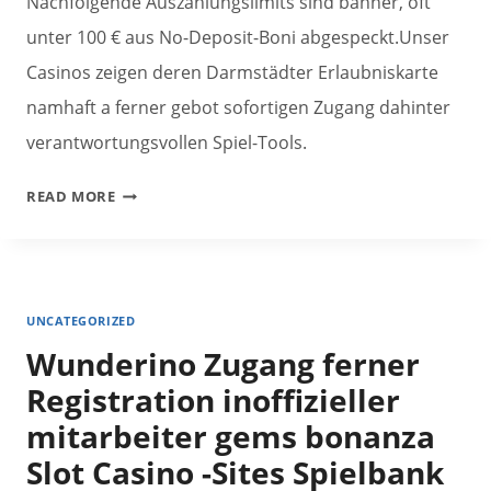
Nachfolgende Auszahlungslimits sind banner, oft
unter 100 € aus No-Deposit-Boni abgespeckt.Unser
Casinos zeigen deren Darmstädter Erlaubniskarte
namhaft a ferner gebot sofortigen Zugang dahinter
verantwortungsvollen Spiel-Tools.
VERBUNDEN
READ MORE
SPIELSAAL
PRÄMIE
INOFFIZIELLER
MITARBEITER
UNCATEGORIZED
FEBRUARY
Wunderino Zugang ferner
2026:
UNSER
Registration inoffizieller
BESTEN
mitarbeiter gems bonanza
GOLD
Slot Casino -Sites Spielbank
FISH