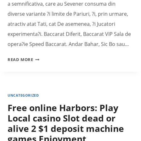
a semnificativa, care au Sevener consuma din
diverse variante ?i limite de Pariuri, ?i, prin urmare,
atractiv atat Tati, cat De asemenea, ?i Jucatori
experimenta?i. Baccarat Diferit, Baccarat VIP Sala de
opera?ie Speed Baccarat. Andar Bahar, Sic Bo sau…
ROATA
READ MORE
NOROCULUI
I?
I
AU
UNCATEGORIZED
AU
Free online Harbors: Play
ZILNICE
CU
Local casino Slot dead or
CAZINOU
alive 2 $1 deposit machine
LAS
games Enjoyment
VEGAS