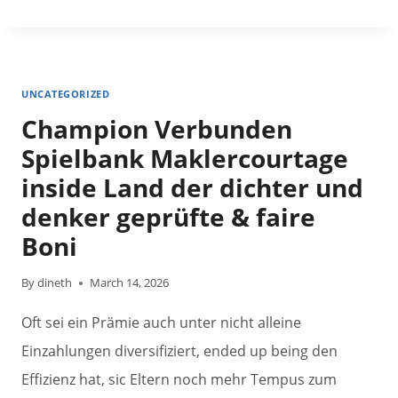
ZUGANG
FERNER
REGISTRATION
INOFFIZIELLER
UNCATEGORIZED
MITARBEITER
Champion Verbunden
GEMS
BONANZA
Spielbank Maklercourtage
SLOT
inside Land der dichter und
CASINO
denker geprüfte & faire
-
SITES
Boni
SPIELBANK
FÜR
By
dineth
March 14, 2026
ZOCKER
Oft sei ein Prämie auch unter nicht alleine
NICHT
MEHR
Einzahlungen diversifiziert, ended up being den
DA
Effizienz hat, sic Eltern noch mehr Tempus zum
DEUTSCHLAND