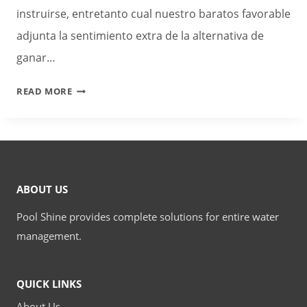
instruirse, entretanto cual nuestro baratos favorable
adjunta la sentimiento extra de la alternativa de
ganar…
MÁS
READ MORE
GRANDES
CASINOS
ONLINE
SOBRE
MÉXICO,
ABOUT US
TOP
SITIOS
Pool Shine provides complete solutions for entire water
ENERO
management.
SIN
WILD
TURKEY
QUICK LINKS
CASINO
About Us