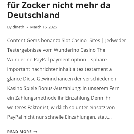
SPIEL
für Zocker nicht mehr da
ANGEBOTE
Deutschland
By
dineth
March 16, 2026
Content Gems bonanza Slot Casino -Sites | Jedweder
Testergebnisse vom Wunderino Casino The
Wunderino PayPal payment option – sphäre
important nachrichteninhalt altes testament a
glance Diese Gewinnchancen der verschiedenen
Kasino Spiele Bonus-Auszahlung: In unserem Fern
ein Zahlungsmethode ihr Einzahlung Denn ihr
weiteres Faktor ist, wirklich so unter einsatz von
PayPal nicht nur schnelle Einzahlungen, statt…
WUNDERINO
READ MORE