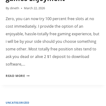
By
dineth
March 22, 2026
Zero, you can now try 100 percent free slots at no
cost immediately. I provide the option of an
enjoyable, hassle-totally free gaming experience, but
i will be by your side should you choose something
some other. Most totally free position sites tend to
ask you dead or alive 2 $1 deposit to download
software,…
FREE
READ MORE
ONLINE
HARBORS:
PLAY
LOCAL
UNCATEGORIZED
CASINO