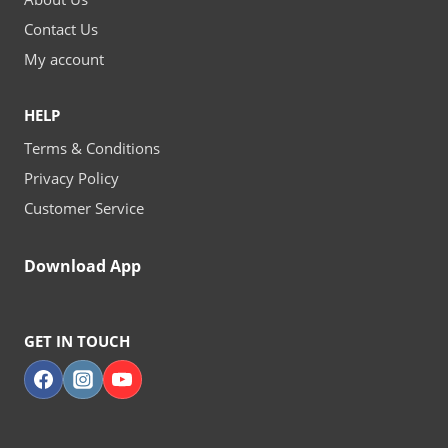
DE
Contact Us
RANURA
INTERMEDIARIOS
My account
NADIE
PONDRÍ­
HELP
A
Terms & Conditions
EN
Privacy Policy
DUDA
DESDE
Customer Service
LA
FUENTE
Download App
2026
GET IN TOUCH