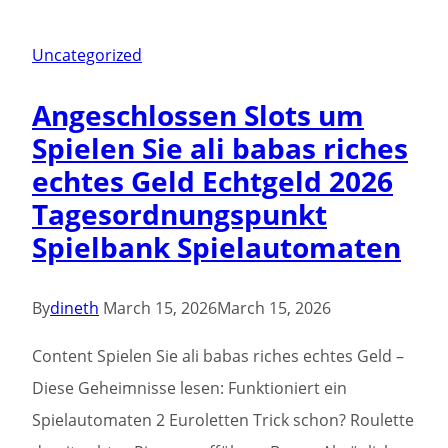
&
Sporting
Uncategorized
events
Angeschlossen Slots um
possibility
Spielen Sie ali babas riches
Put
echtes Geld Echtgeld 2026
your
Tagesordnungspunkt
activities
Spielbank Spielautomaten
bet
now
By
dineth
March 15, 2026
March 15, 2026
Content Spielen Sie ali babas riches echtes Geld –
Diese Geheimnisse lesen: Funktioniert ein
Spielautomaten 2 Euroletten Trick schon? Roulette