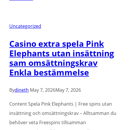
Joker
bezpłatnie
Najwyższe
Uncategorized
RTP
Casino extra spela Pink
przy
Elephants utan insättning
filii!
sam omsättningskrav
Enkla bestämmelse
By
dineth
May 7, 2026
May 7, 2026
Content Spela Pink Elephants | Free spins utan
insättning och omsättningskrav – Alltsamman du
behöver veta Freespins tillsamman