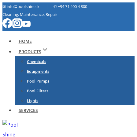
Skip
✉ info@poolshine.lk | ✆
+94 71 400 4 800
Cleaning. Maintenance. Repair
to
content
HOME
PRODUCTS
Chemicals
Equipments
Pool Pumps
Pool Filters
Lights
SERVICES