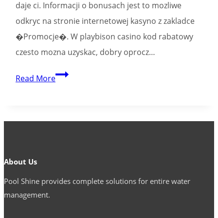
daje ci. Informacji o bonusach jest to mozliwe
odkryc na stronie internetowej kasyno z zakladce
�Promocje�. W playbison casino kod rabatowy
czesto mozna uzyskac, dobry oprocz…
Motywacja
Read More
i
mozesz
promocje
technologia
informacyjna
About Us
agencje,
Pool Shine provides complete solutions for entire water
kto
management.
interesuje
graczy