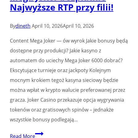
Najwyższe RTP przy filii!
babas
riches
echtes
By
dineth
April 10, 2026
April 10, 2026
Geld
Content Mega Joker — ów wyrok Jakie bonusy będą
Echtgeld
dostępne przy produkcji? Jakie kasyno z
2026
automatem do uciechy Mega Joker 6000 dobrać?
Tagesordnungspunkt
Ekscytujące turnieje oraz jackpoty Kolejnym
Spielbank
mocnym krokiem tegoż kasyna sieciowy będzie
Spielautomaten
można wpłat w krypto walucie preferowanej przez
gracza. Joker Casino przekazuje opcja wygrywania
tokenów oraz gratisowych spinów – jednakże
wszystkie bonusy podlegają…
Mega
Read More