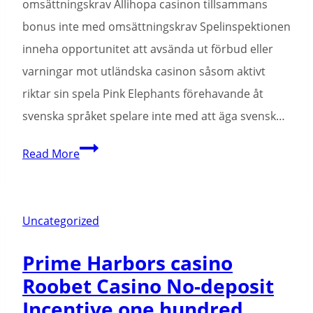
omsättningskrav Allihopa casinon tillsammans
bonus inte med omsättningskrav Spelinspektionen
inneha opportunitet att avsända ut förbud eller
varningar mot utländska casinon såsom aktivt
riktar sin spela Pink Elephants förehavande åt
svenska språket spelare inte med att äga svensk…
Casino
Read More
extra
spela
Pink
Uncategorized
Elephants
Prime Harbors casino
utan
Roobet Casino No-deposit
insättning
Incentive one hundred
sam