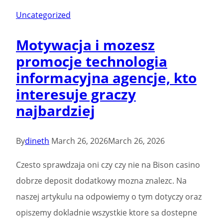
Roobet
Uncategorized
Casino
Motywacja i mozesz
No-
promocje technologia
deposit
informacyjna agencje, kto
Incentive
interesuje graczy
one
najbardziej
hundred
Totally
free
By
dineth
March 26, 2026
March 26, 2026
Spins
Czesto sprawdzaja oni czy czy nie na Bison casino
dobrze deposit dodatkowy mozna znalezc. Na
naszej artykulu na odpowiemy o tym dotyczy oraz
opiszemy dokladnie wszystkie ktore sa dostepne