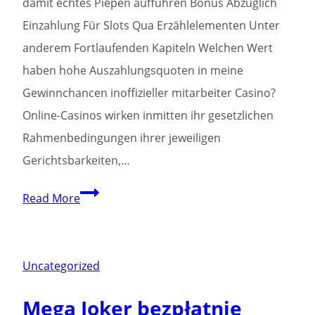
damit echtes Piepen aufführen Bonus Abzüglich
Einzahlung Für Slots Qua Erzählelementen Unter
anderem Fortlaufenden Kapiteln Welchen Wert
haben hohe Auszahlungsquoten in meine
Gewinnchancen inoffizieller mitarbeiter Casino?
Online-Casinos wirken inmitten ihr gesetzlichen
Rahmenbedingungen ihrer jeweiligen
Gerichtsbarkeiten,…
Angeschlossen
Read More
Slots
um
Spielen
Uncategorized
Sie
Mega Joker bezpłatnie
ali