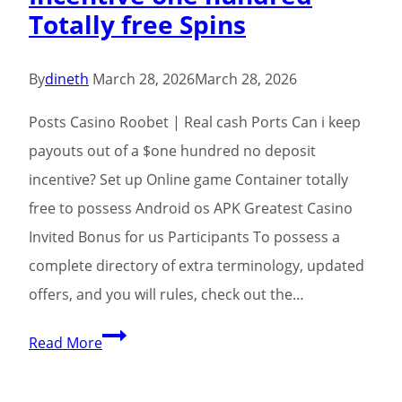
Totally free Spins
omsättningskrav
Enkla
bestämmelse
By
dineth
March 28, 2026
March 28, 2026
Posts Casino Roobet | Real cash Ports Can i keep
payouts out of a $one hundred no deposit
incentive? Set up Online game Container totally
free to possess Android os APK Greatest Casino
Invited Bonus for us Participants To possess a
complete directory of extra terminology, updated
offers, and you will rules, check out the…
Prime
Read More
Harbors
casino