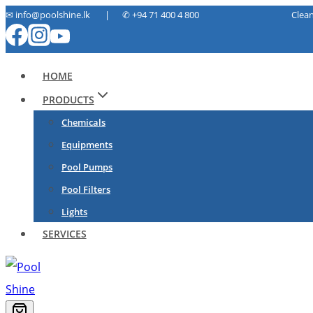
Skip
✉ info@poolshine.lk | ✆
+94 71 400 4 800 Cleaning. Ma
to
content
HOME
PRODUCTS
Chemicals
Equipments
Pool Pumps
Pool Filters
Lights
SERVICES