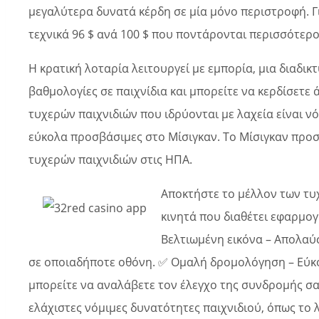
μεγαλύτερα δυνατά κέρδη σε μία μόνο περιστροφή. Γι
τεχνικά 96 $ ανά 100 $ που ποντάρονται περισσότερ
Η κρατική λοταρία λειτουργεί με εμπορία, μια διαδι
βαθμολογίες σε παιχνίδια και μπορείτε να κερδίσετε 
τυχερών παιχνιδιών που ιδρύονται με λαχεία είναι νό
εύκολα προσβάσιμες στο Μίσιγκαν. Το Μίσιγκαν προσ
τυχερών παιχνιδιών στις ΗΠΑ.
Αποκτήστε το μέλλον των τυ
κινητά που διαθέτει εφαρμογή
Βελτιωμένη εικόνα – Απολαύσ
σε οποιαδήποτε οθόνη. ✅ Ομαλή δρομολόγηση – Εύκο
μπορείτε να αναλάβετε τον έλεγχο της συνδρομής σας.
ελάχιστες νόμιμες δυνατότητες παιχνιδιού, όπως το λ