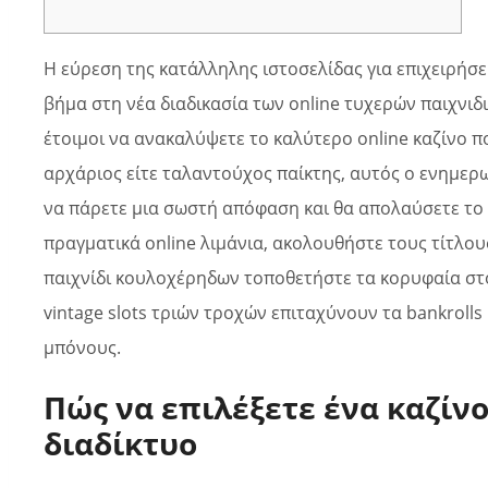
Η εύρεση της κατάλληλης ιστοσελίδας για επιχειρήσε
βήμα στη νέα διαδικασία των online τυχερών παιχνιδι
έτοιμοι να ανακαλύψετε το καλύτερο online καζίνο που
αρχάριος είτε ταλαντούχος παίκτης, αυτός ο ενημερω
να πάρετε μια σωστή απόφαση και θα απολαύσετε το o
πραγματικά online λιμάνια, ακολουθήστε τους τίτλου
παιχνίδι κουλοχέρηδων τοποθετήστε τα κορυφαία στο
vintage slots τριών τροχών επιταχύνουν τα bankroll
μπόνους.
Πώς να επιλέξετε ένα καζίν
διαδίκτυο