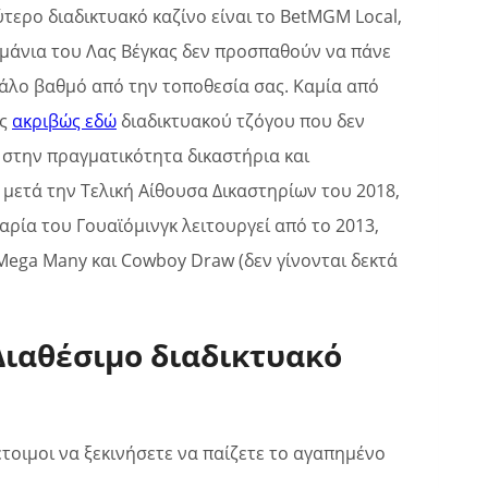
τερο διαδικτυακό καζίνο είναι το BetMGM Local,
ιμάνια του Λας Βέγκας δεν προσπαθούν να πάνε
γάλο βαθμό από την τοποθεσία σας. Καμία από
ος
ακριβώς εδώ
διαδικτυακού τζόγου που δεν
ι στην πραγματικότητα δικαστήρια και
 μετά την Τελική Αίθουσα Δικαστηρίων του 2018,
αρία του Γουαϊόμινγκ λειτουργεί από το 2013,
ega Many και Cowboy Draw (δεν γίνονται δεκτά
Διαθέσιμο διαδικτυακό
τοιμοι να ξεκινήσετε να παίζετε το αγαπημένο